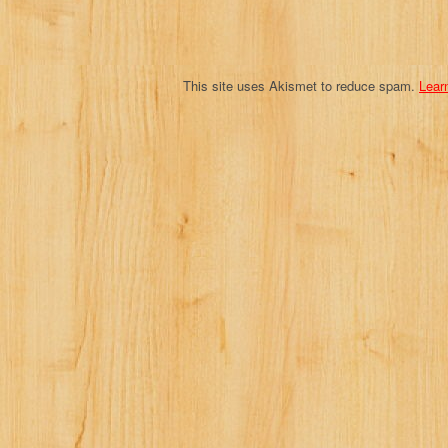
o
n
This site uses Akismet to reduce spam.
Lear