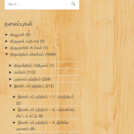
இதற்காகத்
தேடு:
தலைப்புகள்
திருமூலர்
(5)
►
திருமூலர் வழிபாடு
(3)
►
திருமூலரின் சீடர்கள்
(1)
►
திருமந்திரம் விளக்கம்
(1846)
▼
திருமந்திரம் அறிமுகம்
(1)
►
பாயிரம்
(113)
►
முதலாம் தந்திரம்
(224)
►
இரண்டாம் தந்திரம்
(212)
▼
இரண்டாம் தந்திரம் – 1. அகத்தியம்
►
(2)
இரண்டாம் தந்திரம் – 2. பதிவலியில்
►
வீரட்டம் எட்டு
(8)
இரண்டாம் தந்திரம் – 3. இலிங்க
►
புராணம்
(6)