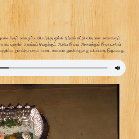
க்கும் உலகமும் பனிபடர்ந்து ஓங்கி நிற்கும் எட்டு விதமான மலைகளும்
ன கடல்களின் வெள்ளப் பெருக்கும் ஆகிய இவை அனைத்தும் இறைவனின்
ெற்றிடமாகும் விதத்தைக் கண்ட உண்மை ஞானிகளுக்கு வியப்பாக இருக்காது.