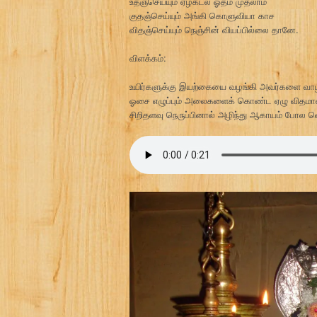
உதஞ்செய்யும் ஏழ்கடல் ஓதம் முதலாம்
குதஞ்செய்யும் அங்கி கொளுவியா காச
விதஞ்செய்யும் நெஞ்சின் வியப்பில்லை தானே.
விளக்கம்:
உயிர்களுக்கு இயற்கையை வழங்கி அவர்களை வாழ வை
ஓசை எழுப்பும் அலைகளைக் கொண்ட ஏழு விதமா
சிறிதளவு நெருப்பினால் அழிந்து ஆகாயம் போல வ