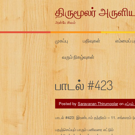
Skip
திருமூலர் அருளிய
to
content
அன்பே சிவம்
முகப்பு
பதிவுகள்
எம்மைப் பற
வரும் நிகழ்வுகள்
பாடல் #423
Posted by
Saravanan Thirumoolar
on
ஏப்ரல்
பாடல் #423: இரண்டாம் தந்திரம் – 11. சங்காரம்
பதஞ்செய்யும் பாரும் பனிவரை எட்டும்