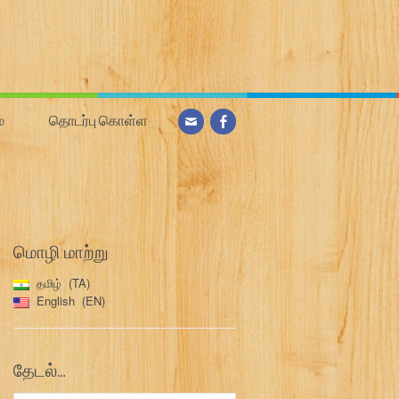
்
தொடர்பு கொள்ள
மொழி மாற்று
தமிழ்
TA
English
EN
தேடல்…