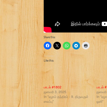
Share this:
Like this:
பாடல் #1802
பாடல் 
ஜனவரி 3, 2025
ஜனவரி 
In "ஏழாம் தந்திரம் - 9. திருவருள்
In "ஏழா
வைப்பு"
ஒளி"