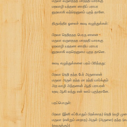
மருவா வருள்தந்த மாநந்தி யார்க்கு
மறவாழி யந்தண னாதிப் பராபர
னுறவாகி வந்தெனுளம் புகுந் தானே.
திருமந்திர ஓலைச் சுவடி எழுத்துக்கள்:
பிறவா நெறிதநத பெரரு ளாளன
மருவா வருளதநத மாநநதி யாரககு
மறவாழி யநதண னாதிப பராபர
னுறவாகி வநதெனுளம புகுந தானெ.
சுவடி எழுத்துக்களை பதம் பிரித்தது:
பிறவா நெறி தந்த பேர் அருளாளன்
மருவா அருள் தந்த மா நந்தி யார்க்கும்
அற வாழி அந்தணன் ஆதி பராபரன்
உறவு ஆகி வந்து என் உளம் புகுந்தானே.
பதப்பொருள்:
பிறவா (இனி எப்போதும் பிறக்காத) நெறி (வழி மு
மருவா (என்றும் மாறாத) அருள் (அருளை) தந்த (எம
(எவருக்கும்)