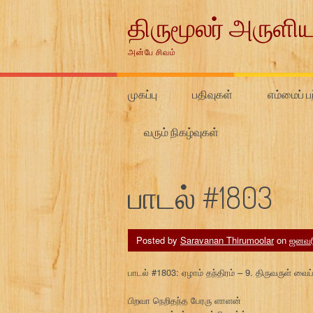
Skip
திருமூலர் அருளிய
to
content
அன்பே சிவம்
முகப்பு
பதிவுகள்
எம்மைப் பற
வரும் நிகழ்வுகள்
பாடல் #1803
Posted by
Saravanan Thirumoolar
on
ஜனவரி
பாடல் #1803: ஏழாம் தந்திரம் – 9. திருவருள் வ
பிறவா நெறிதந்த பேரரு ளாளன்