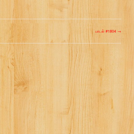
பாடல் #1804
→