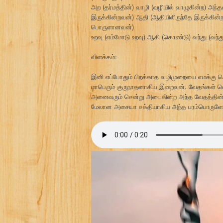
அற (தர்மத்தின்) வாழி (வழியில் வாழுகின்ற) அ
இருக்கின்றவன்) ஆதி (ஆதியிலிருந்தே இருக்கின
பொருளானவன்)
உறவு (எம்மோடு உறவு) ஆகி (கொண்டு) வந்து (வந்து)
விளக்கம்:
இனி எப்போதும் பிறக்காத வழிமுறையை எமக்கு 
மாபெரும் குருநாதனாகிய இறைவன். வேதங்கள் சொ
அனைவரும் சென்று அடைகின்ற அந்த வேதத்தின் எ
மேலான அசையா சக்தியாகிய அந்த பரம்பொருளே எம