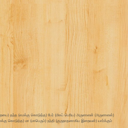
றையை) தந்த (எமக்கு கொடுத்த) பேர் (மிகப் பெரிய) அருளாளன் (அருளாளன்)
க்கு கொடுத்த) மா (மாபெரும்) நந்தி (குருநாதனாகிய இறைவன்) யார்க்கும்