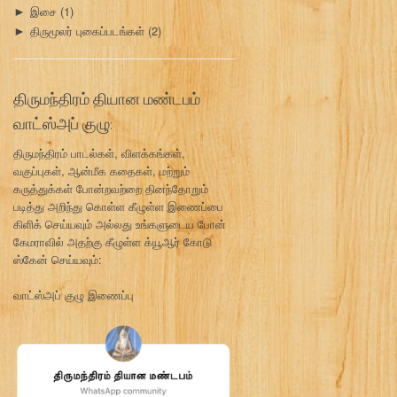
இசை
(1)
►
திருமூலர் புகைப்படங்கள்
(2)
►
திருமந்திரம் தியான மண்டபம்
வாட்ஸ்அப் குழு:
திருமந்திரம் பாடல்கள், விளக்கங்கள்,
வகுப்புகள், ஆன்மீக கதைகள், மற்றும்
கருத்துக்கள் போன்றவற்றை தினந்தோறும்
படித்து அறிந்து கொள்ள கீழுள்ள இணைப்பை
கிளிக் செய்யவும் அல்லது உங்களுடைய போன்
கேமராவில் அதற்கு கீழுள்ள க்யூஆர் கோடு
ஸ்கேன் செய்யவும்:
வாட்ஸ்அப் குழு இணைப்பு