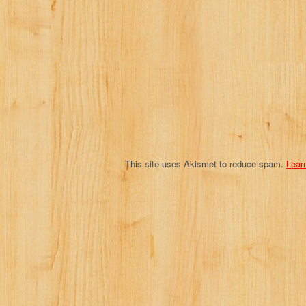
g
a
t
i
o
n
This site uses Akismet to reduce spam.
Lear