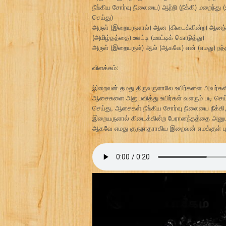
நீங்கிய சோர்வு நிலையை) ஆற்றி (நீக்கி) மறைந்து 
செய்து)
அருள் (இறையருளால்) ஆன (கிடைக்கின்ற) ஆனந்த
(அமிழ்தத்தை) ஊட்டி (ஊட்டிக் கொடுத்து)
அருள் (இறையருள்) ஆல் (ஆகவே) என் (எமது) நந்தி
விளக்கம்:
இறைவன் தமது திருவருளாலே உயிர்களை அவர்களின
ஆசைகளை அனுபவித்து உயிர்கள் வளரும் படி செ
செய்து, ஆசைகள் நீங்கிய சோர்வு நிலையை நீக்கி,
இறையருளால் கிடைக்கின்ற பேரானந்தத்தை அனுப
ஆகவே எமது குருநாதராகிய இறைவன் எமக்குள் புக