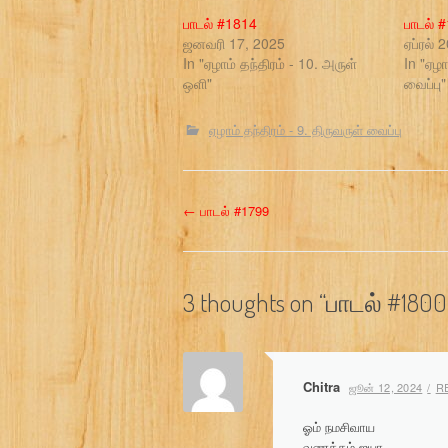
பாடல் #1814
பாடல் 
ஜனவரி 17, 2025
ஏப்ரல் 
In "ஏழாம் தந்திரம் - 10. அருள்
In "ஏழா
ஒளி"
வைப்பு"
ஏழாம் தந்திரம் - 9. திருவருள் வைப்பு
P
←
பாடல் #1799
o
s
3 thoughts on “
பாடல் #1800
t
n
Chitra
ஜூன் 12, 2024
R
a
ஓம் நமசிவாய
வணக்கம் ஐயா