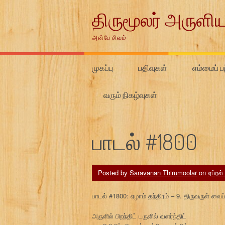
Skip
திருமூலர் அருளிய
to
content
அன்பே சிவம்
முகப்பு
பதிவுகள்
எம்மைப் பற
வரும் நிகழ்வுகள்
பாடல் #1800
Posted by
Saravanan Thirumoolar
on
ஏப்ரல்
பாடல் #1800: ஏழாம் தந்திரம் – 9. திருவருள் வ
அருளில் பிறந்திட் டருளில் வளர்ந்திட்