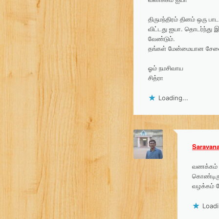
v
திருமந்திரம் தினம் ஒரு ப
i
விட்டது ஐயா. தொடர்ந்து 
வேண்டும்.
g
தங்கள் மேன்மையான சேவைக்
a
ஓம் நமசிவாய
சித்ரா
t
Loading...
i
o
Saravan
n
வணக்கம் த
கொண்டிரு
வழக்கம் ப
Loadi