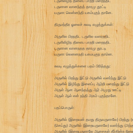
டருளிலிழிந் திளைப் பாற்றி மறைந்திட்
டருளான வானந்தத் தாரமு தூட்டி
யருளா லென்னந்தி யகம்புகுந் தானே.
திருமந்திர ஓலைச் சுவடி எழுத்துக்கள்:
அருளில பிறநதிட டருளில வளரநதிட
டருளிலிழிந திளைப பாறறி மறைநதிட
டருளான வானநதத தாரமு தூடடி
யருளா லெனனநதி யகமபுகுந தானெ.
சுவடி எழுத்துக்களை பதம் பிரித்தது:
அருளில் பிறந்து இட்டு அருளில் வளர்ந்து இட்டு
அருளில் இழிந்து இளைப்பு ஆற்றி மறைந்து இட்டு
அருள் ஆன ஆனந்தத்து ஆர் அமுது ஊட்டி
அருள் ஆல் என் நந்தி அகம் புகுந்தானே.
பதப்பொருள்:
அருளில் (இறைவன் தமது திருவருளாலே) பிறந்து (உ
(செய்து) அருளில் (இறையருளாலே) வளர்ந்து (அந்
அருளில் (இறையருளாலே ஆசைகள் தீர்கின்ற நிலை