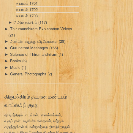
பாடல் 1701
பாடல் 1702
பாடல் 1703
7 ஆம் தந்திரம்
(117)
►
Thirumandhiram Explanation Videos
►
(21)
ஆன்மிக கருத்து வீடியோக்கள்
(28)
►
Gurunathar Messages
(165)
►
Science of Thirumandhiram
(1)
►
Books
(6)
►
Music
(1)
►
General Photographs
(2)
►
திருமந்திரம் தியான மண்டபம்
வாட்ஸ்அப் குழு:
திருமந்திரம் பாடல்கள், விளக்கங்கள்,
வகுப்புகள், ஆன்மீக கதைகள், மற்றும்
கருத்துக்கள் போன்றவற்றை தினந்தோறும்
படித்து அறிந்து கொள்ள கீழுள்ள இணைப்பை