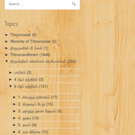
Search
for:
Topics
Thirumoolar
(5)
►
Worship of Thirumoolar
(3)
►
திருமூலரின் சீடர்கள்
(1)
►
Thirumandhiram
(1846)
►
திருமந்திரம் விளக்கம் வீடியோக்கள்
(253)
▼
பாயிரம்
(2)
►
4 ஆம் தந்திரம்
(3)
►
6 ஆம் தந்திரம்
(131)
▼
1. சிவகுரு தரிசனம்
(17)
►
2. திருவடிப் பேறு
(15)
►
3. ஞாதுரு ஞான ஞேயம்
(9)
►
4. துறவு
(10)
►
5. தவம்
(9)
►
6. தவ நிந்தை
(12)
►