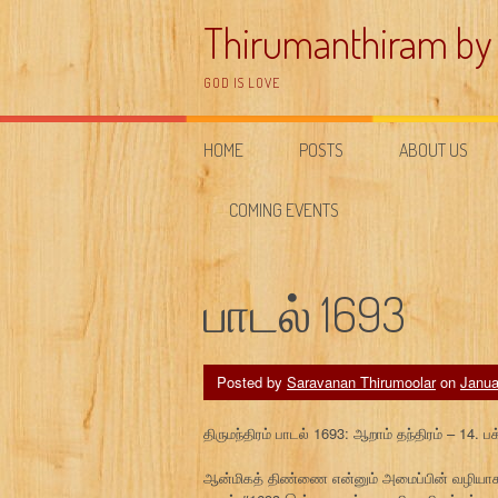
Skip
Thirumanthiram by
to
content
GOD IS LOVE
HOME
POSTS
ABOUT US
COMING EVENTS
பாடல் 1693
Posted by
Saravanan Thirumoolar
on
Janua
திருமந்திரம் பாடல் 1693: ஆறாம் தந்திரம் – 1
ஆன்மிகத் திண்ணை என்னும் அமைப்பின் வழியாக 