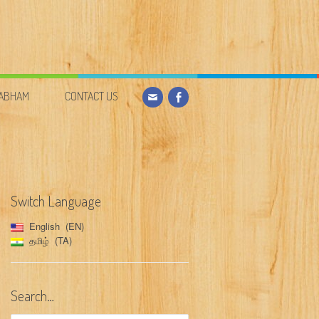
DABHAM
CONTACT US
Switch Language
English
EN
தமிழ்
TA
Search…