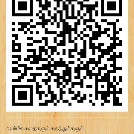
ஆன்மீக கதைகளும் கருத்துக்களும்: