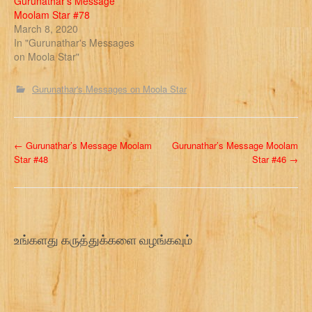
Gurunathar’s Message
Moolam Star #78
March 8, 2020
In "Gurunathar's Messages
on Moola Star"
Gurunathar's Messages on Moola Star
P
←
Gurunathar’s Message Moolam
Gurunathar’s Message Moolam
Star #48
Star #46
→
o
s
t
உங்களது கருத்துக்களை வழங்கவும்
n
a
v