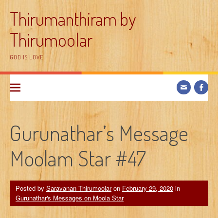
Skip
Thirumanthiram by
to
content
Thirumoolar
GOD IS LOVE
Gurunathar’s Message
Moolam Star #47
Posted by
Saravanan Thirumoolar
on
February 29, 2020
in
Gurunathar's Messages on Moola Star