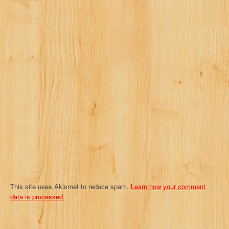
i
g
a
t
i
o
n
This site uses Akismet to reduce spam.
Learn how your comment
data is processed.