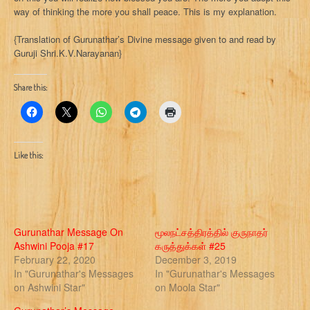
way of thinking the more you shall peace. This is my explanation.
{Translation of Gurunathar’s Divine message given to and read by
Guruji Shri.K.V.Narayanan}
Share this:
Like this:
Gurunathar Message On
மூலநட்சத்திரத்தில் குருநாதர்
Ashwini Pooja #17
கருத்துக்கள் #25
February 22, 2020
December 3, 2019
In "Gurunathar's Messages
In "Gurunathar's Messages
on Ashwini Star"
on Moola Star"