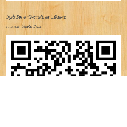
ஆன்மீக கானொளி காட்சிகள்:
சரவணன் அன்பே சிவம்