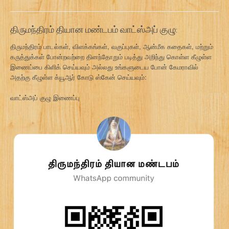
திருமந்திரம் தியான மண்டபம் வாட்ஸ்அப் குழு:
திருமந்திரம் பாடல்கள், விளக்கங்கள், வகுப்புகள், ஆன்மீக கதைகள், மற்றும்
கருத்துக்கள் போன்றவற்றை தினந்தோறும் படித்து அறிந்து கொள்ள கீழுள்ள
இணைப்பை கிளிக் செய்யவும் அல்லது உங்களுடைய போன் கேமராவில்
அதற்கு கீழுள்ள க்யூஆர் கோடு ஸ்கேன் செய்யவும்:
வாட்ஸ்அப் குழு இணைப்பு