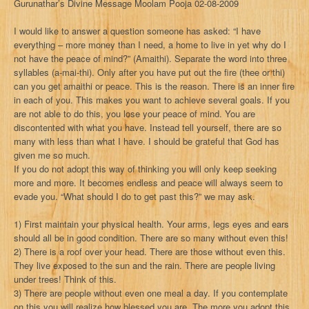
Gurunathar’s Divine Message Moolam Pooja 02-08-2009
I would like to answer a question someone has asked: “I have
everything – more money than I need, a home to live in yet why do I
not have the peace of mind?” (Amaithi). Separate the word into three
syllables (a-mai-thi). Only after you have put out the fire (thee or thi)
can you get amaithi or peace. This is the reason. There is an inner fire
in each of you. This makes you want to achieve several goals. If you
are not able to do this, you lose your peace of mind. You are
discontented with what you have. Instead tell yourself, there are so
many with less than what I have. I should be grateful that God has
given me so much.
If you do not adopt this way of thinking you will only keep seeking
more and more. It becomes endless and peace will always seem to
evade you. “What should I do to get past this?” we may ask.
1) First maintain your physical health. Your arms, legs eyes and ears
should all be in good condition. There are so many without even this!
2) There is a roof over your head. There are those without even this.
They live exposed to the sun and the rain. There are people living
under trees! Think of this.
3) There are people without even one meal a day. If you contemplate
on this you will realize how blessed you are. The more you adopt this