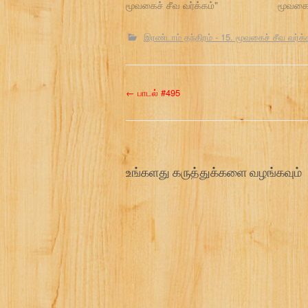
மூவகைச் சீவ வர்க்கம்"
மூவகைச
இரண்டாம் தந்திரம் - 15. மூவகைச் சீவ வர்க்
P
←
பாடல் #495
o
s
உங்களது கருத்துக்களை வழங்கவும்
t
n
a
v
i