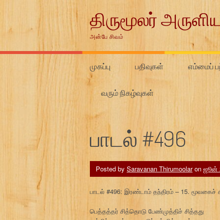
Skip
திருமூலர் அருளிய
to
content
அன்பே சிவம்
முகப்பு
பதிவுகள்
எம்மைப் பற
வரும் நிகழ்வுகள்
பாடல் #496
Posted by
Saravanan Thirumoolar
on
ஜூன் 
பாடல் #496: இரண்டாம் தந்திரம் – 15. மூவகைச் ச
பெத்தத்தர் சித்தொடு பேண்முத்திச் சித்தது