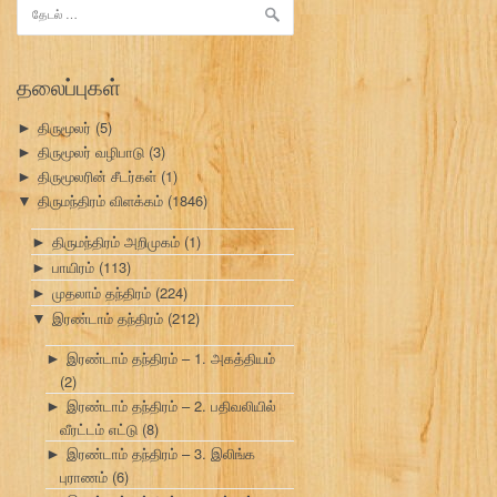
இதற்காகத்
தேடு:
தலைப்புகள்
திருமூலர்
(5)
►
திருமூலர் வழிபாடு
(3)
►
திருமூலரின் சீடர்கள்
(1)
►
திருமந்திரம் விளக்கம்
(1846)
▼
திருமந்திரம் அறிமுகம்
(1)
►
பாயிரம்
(113)
►
முதலாம் தந்திரம்
(224)
►
இரண்டாம் தந்திரம்
(212)
▼
இரண்டாம் தந்திரம் – 1. அகத்தியம்
►
(2)
இரண்டாம் தந்திரம் – 2. பதிவலியில்
►
வீரட்டம் எட்டு
(8)
இரண்டாம் தந்திரம் – 3. இலிங்க
►
புராணம்
(6)