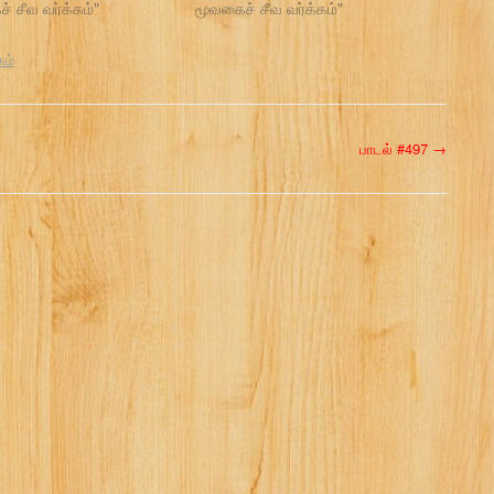
் சீவ வர்க்கம்"
மூவகைச் சீவ வர்க்கம்"
கம்
பாடல் #497
→