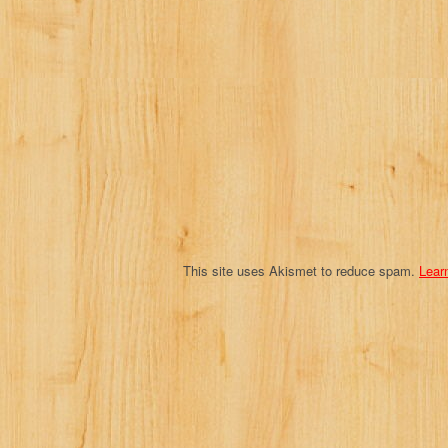
g
a
t
i
o
n
This site uses Akismet to reduce spam.
Lear