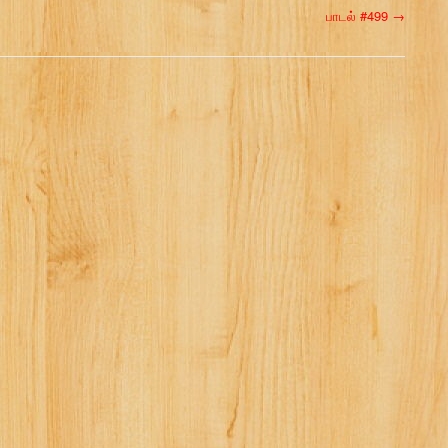
பாடல் #499
→