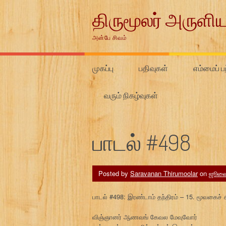
Skip
திருமூலர் அருளிய
to
content
அன்பே சிவம்
முகப்பு
பதிவுகள்
எம்மைப் பற
வரும் நிகழ்வுகள்
பாடல் #498
Posted by
Saravanan Thirumoolar
on
ஜூலை
பாடல் #498: இரண்டாம் தந்திரம் – 15. மூவகைச் ச
விஞ்ஞானர் ஆணவங் கேவல மேவுவோர்