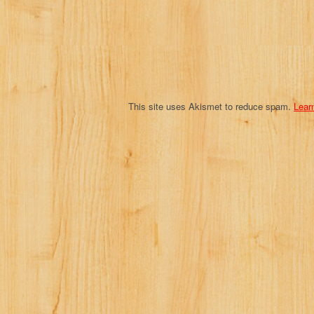
i
o
n
This site uses Akismet to reduce spam.
Lear