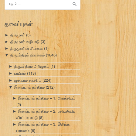
இதற்காகத்
தேடு:
தலைப்புகள்
திருமூலர்
(5)
►
திருமூலர் வழிபாடு
(3)
►
திருமூலரின் சீடர்கள்
(1)
►
திருமந்திரம் விளக்கம்
(1846)
▼
திருமந்திரம் அறிமுகம்
(1)
►
பாயிரம்
(113)
►
முதலாம் தந்திரம்
(224)
►
இரண்டாம் தந்திரம்
(212)
▼
இரண்டாம் தந்திரம் – 1. அகத்தியம்
►
(2)
இரண்டாம் தந்திரம் – 2. பதிவலியில்
►
வீரட்டம் எட்டு
(8)
இரண்டாம் தந்திரம் – 3. இலிங்க
►
புராணம்
(6)