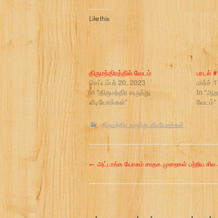
Like this:
திருமந்திரத்தில் வேடம்
பாடல் 
செப்டம்பர் 20, 2023
மார்ச் 
In "திருமந்திர கருத்து
In "ஆறா
வீடியோக்கள்"
வேடம்"
திருமந்திர கருத்து வீடியோக்கள்
P
←
அட்டாங்க யோகம் சாதக முறைகள் பற்றிய சில க
o
s