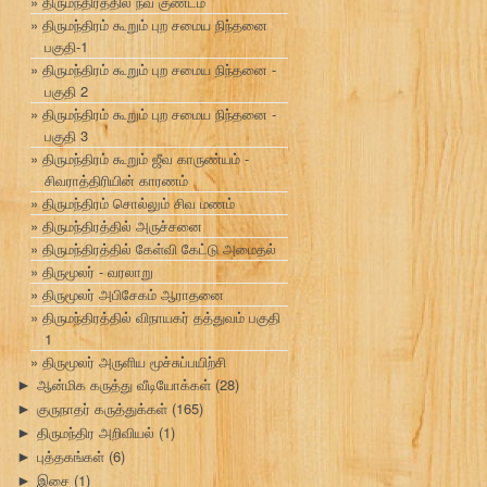
திருமந்திரத்தில் நவ குண்டம்
திருமந்திரம் கூறும் புற சமைய நிந்தனை
பகுதி-1
திருமந்திரம் கூறும் புற சமைய நிந்தனை -
பகுதி 2
திருமந்திரம் கூறும் புற சமைய நிந்தனை -
பகுதி 3
திருமந்திரம் கூறும் ஜீவ காருண்யம் -
சிவராத்திரியின் காரணம்
திருமந்திரம் சொல்லும் சிவ மணம்
திருமந்திரத்தில் அருச்சனை
திருமந்திரத்தில் கேள்வி கேட்டு அமைதல்
திருமூலர் - வரலாறு
திருமூலர் அபிசேகம் ஆராதனை
திருமந்திரத்தில் விநாயகர் தத்துவம் பகுதி
1
திருமூலர் அருளிய மூச்சுப்பயிற்சி
ஆன்மிக கருத்து வீடியோக்கள்
(28)
►
குருநாதர் கருத்துக்கள்
(165)
►
திருமந்திர அறிவியல்
(1)
►
புத்தகங்கள்
(6)
►
இசை
(1)
►