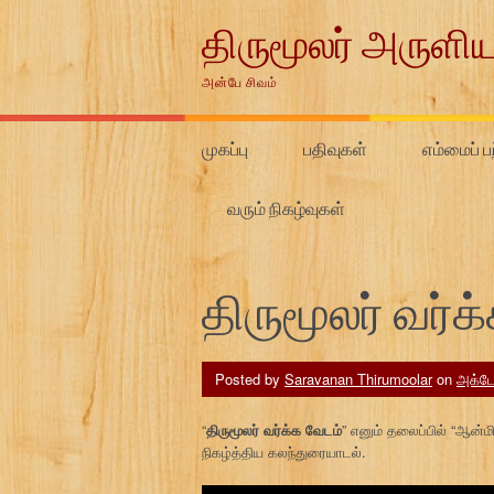
Skip
திருமூலர் அருளிய
to
content
அன்பே சிவம்
முகப்பு
பதிவுகள்
எம்மைப் பற
வரும் நிகழ்வுகள்
திருமூலர் வர்க
Posted by
Saravanan Thirumoolar
on
அக்டோ
“
திருமூலர் வர்க்க வேடம்
” எனும் தலைப்பில் “ஆன்
நிகழ்த்திய கலந்துரையாடல்.