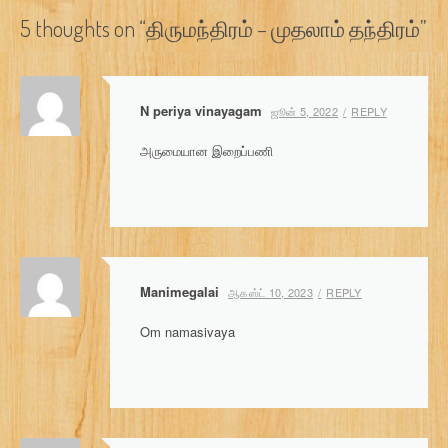
s
5 thoughts on “
திருமந்திரம் – முதலாம் தந்திரம்
”
t
n
N periya vinayagam
ஜூன் 5, 2022
REPLY
a
அருமையான இறைப்பணி
v
i
g
a
Manimegalai
ஆகஸ்ட் 10, 2023
REPLY
t
Om namasivaya
i
o
n