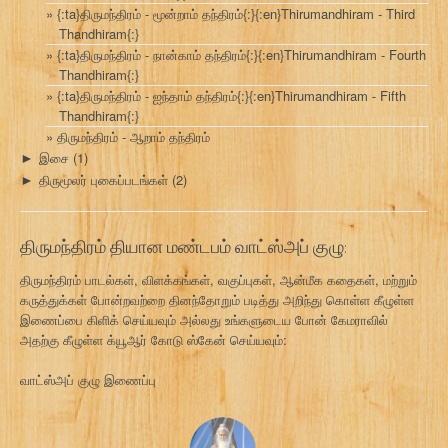
{:ta}திருமந்திரம் - மூன்றாம் தந்திரம்{:}{:en}Thirumandhiram - Third
Thandhiram{:}
{:ta}திருமந்திரம் - நான்காம் தந்திரம்{:}{:en}Thirumandhiram - Fourth
Thandhiram{:}
{:ta}திருமந்திரம் - ஐந்தாம் தந்திரம்{:}{:en}Thirumandhiram - Fifth
Thandhiram{:}
திருமந்திரம் - ஆறாம் தந்திரம்
இசை
(1)
►
திருமூலர் புகைப்படங்கள்
(2)
►
திருமந்திரம் தியான மண்டபம் வாட்ஸ்அப் குழு:
திருமந்திரம் பாடல்கள், விளக்கங்கள், வகுப்புகள், ஆன்மீக கதைகள், மற்றும்
கருத்துக்கள் போன்றவற்றை தினந்தோறும் படித்து அறிந்து கொள்ள கீழுள்ள
இணைப்பை கிளிக் செய்யவும் அல்லது உங்களுடைய போன் கேமராவில்
அதற்கு கீழுள்ள க்யூஆர் கோடு ஸ்கேன் செய்யவும்:
வாட்ஸ்அப் குழு இணைப்பு