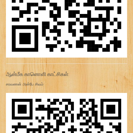
ஆன்மீக கானொளி காட்சிகள்:
சரவணன் அன்பே சிவம்