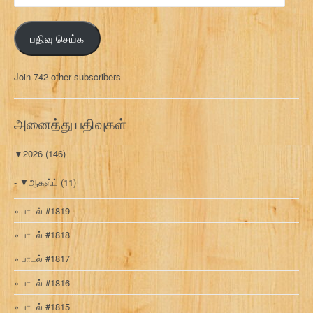
ன
ஞ்
பதிவு செய்க
ச
ல்
மு
Join 742 other subscribers
க
வ
ரி
அனைத்து பதிவுகள்
▼
2026
(146)
▼
ஆகஸ்ட்
(11)
பாடல் #1819
பாடல் #1818
பாடல் #1817
பாடல் #1816
பாடல் #1815