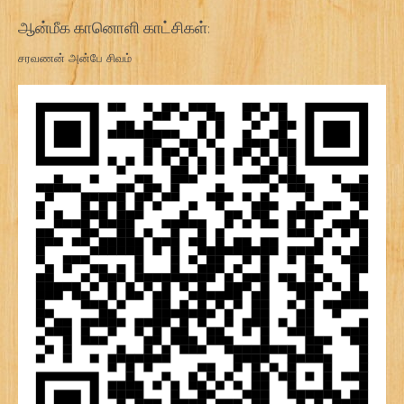
ஆன்மீக கானொளி காட்சிகள்:
சரவணன் அன்பே சிவம்