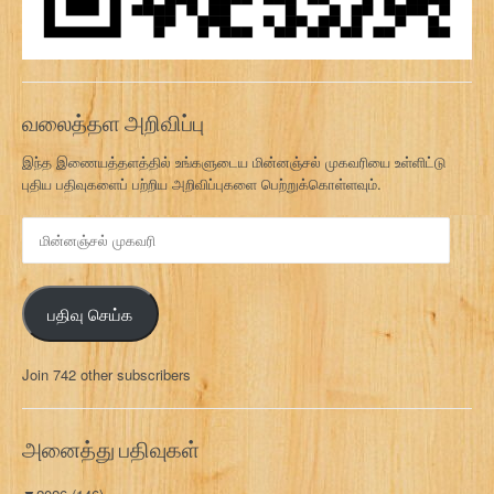
வலைத்தள அறிவிப்பு
இந்த இணையத்தளத்தில் உங்களுடைய மின்னஞ்சல் முகவரியை உள்ளிட்டு
புதிய பதிவுகளைப் பற்றிய அறிவிப்புகளை பெற்றுக்கொள்ளவும்.
மி
ன்
ன
ஞ்
பதிவு செய்க
ச
ல்
மு
Join 742 other subscribers
க
வ
ரி
அனைத்து பதிவுகள்