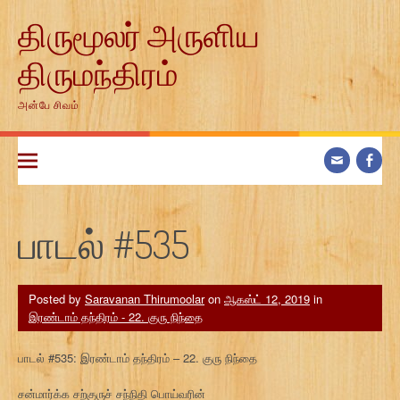
Skip
திருமூலர் அருளிய
to
content
திருமந்திரம்
அன்பே சிவம்
பாடல் #535
Posted by
Saravanan Thirumoolar
on
ஆகஸ்ட் 12, 2019
in
இரண்டாம் தந்திரம் - 22. குரு நிந்தை
பாடல் #535: இரண்டாம் தந்திரம் – 22. குரு நிந்தை
சன்மார்க்க சற்குருச் சந்நிதி பொய்வரின்