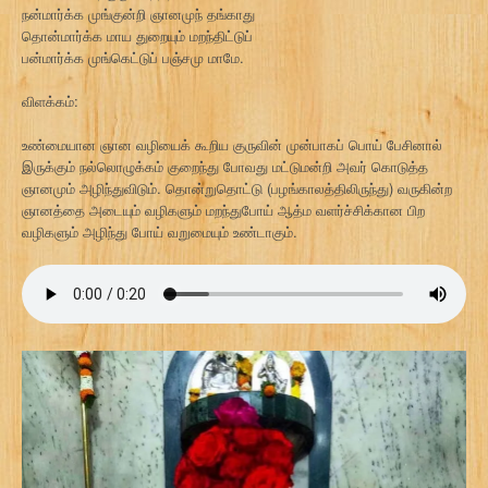
நன்மார்க்க முங்குன்றி ஞானமுந் தங்காது
தொன்மார்க்க மாய துறையும் மறந்திட்டுப்
பன்மார்க்க முங்கெட்டுப் பஞ்சமு மாமே.
விளக்கம்:
உண்மையான ஞான வழியைக் கூறிய குருவின் முன்பாகப் பொய் பேசினால்
இருக்கும் நல்லொழுக்கம் குறைந்து போவது மட்டுமன்றி அவர் கொடுத்த
ஞானமும் அழிந்துவிடும். தொன்றுதொட்டு (பழங்காலத்திலிருந்து) வருகின்ற
ஞானத்தை அடையும் வழிகளும் மறந்துபோய் ஆத்ம வளர்ச்சிக்கான பிற
வழிகளும் அழிந்து போய் வறுமையும் உண்டாகும்.