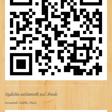
ஆன்மீக கானொளி காட்சிகள்:
சரவணன் அன்பே சிவம்