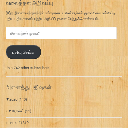
வலைத்தள அறிவிப்பு
இந்த இணையத்தளத்தில் உங்களுடைய மின்னஞ்சல் முகவரியை உள்ளிட்டு
புதிய பதிவுகளைப் பற்றிய அறிவிப்புகளை பெற்றுக்கொள்ளவும்.
மி
ன்
ன
ஞ்
பதிவு செய்க
ச
ல்
மு
Join 742 other subscribers
க
வ
ரி
அனைத்து பதிவுகள்
▼
2026
(146)
▼
ஆகஸ்ட்
(11)
பாடல் #1819