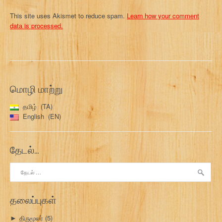
This site uses Akismet to reduce spam.
Learn how your comment
data is processed.
மொழி மாற்று
தமிழ்
TA
English
EN
தேடல்…
இதற்காகத்
தேடு:
தலைப்புகள்
திருமூலர்
(5)
►