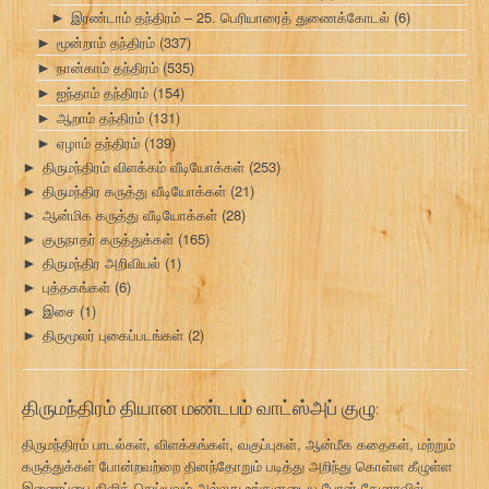
இரண்டாம் தந்திரம் – 25. பெரியாரைத் துணைக்கோடல்
(6)
►
மூன்றாம் தந்திரம்
(337)
►
நான்காம் தந்திரம்
(535)
►
ஐந்தாம் தந்திரம்
(154)
►
ஆறாம் தந்திரம்
(131)
►
ஏழாம் தந்திரம்
(139)
►
திருமந்திரம் விளக்கம் வீடியோக்கள்
(253)
►
திருமந்திர கருத்து வீடியோக்கள்
(21)
►
ஆன்மிக கருத்து வீடியோக்கள்
(28)
►
குருநாதர் கருத்துக்கள்
(165)
►
திருமந்திர அறிவியல்
(1)
►
புத்தகங்கள்
(6)
►
இசை
(1)
►
திருமூலர் புகைப்படங்கள்
(2)
►
திருமந்திரம் தியான மண்டபம் வாட்ஸ்அப் குழு:
திருமந்திரம் பாடல்கள், விளக்கங்கள், வகுப்புகள், ஆன்மீக கதைகள், மற்றும்
கருத்துக்கள் போன்றவற்றை தினந்தோறும் படித்து அறிந்து கொள்ள கீழுள்ள
இணைப்பை கிளிக் செய்யவும் அல்லது உங்களுடைய போன் கேமராவில்