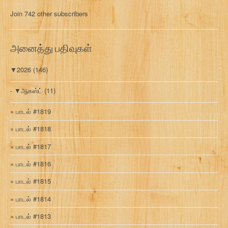
மு
Join 742 other subscribers
க
வ
ரி
அனைத்து பதிவுகள்
▼
2026
(146)
▼
ஆகஸ்ட்
(11)
பாடல் #1819
பாடல் #1818
பாடல் #1817
பாடல் #1816
பாடல் #1815
பாடல் #1814
பாடல் #1813