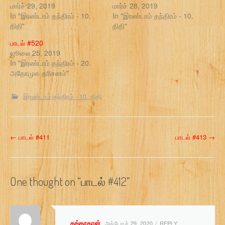
மார்ச் 29, 2019
மார்ச் 28, 2019
In "இரண்டாம் தந்திரம் - 10.
In "இரண்டாம் தந்திரம் - 10.
திதி"
திதி"
பாடல் #520
ஜூலை 25, 2019
In "இரண்டாம் தந்திரம் - 20.
அதோமுக தரிசனம்"
இரண்டாம் தந்திரம் - 10. திதி
P
←
பாடல் #411
பாடல் #413
→
o
s
One thought on “
பாடல் #412
”
t
n
கங்காதரன்
அக்டோபர் 29, 2020
REPLY