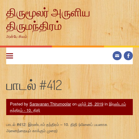
Skip
திருமூலர் அருளிய
to
content
திருமந்திரம்
அன்பே சிவம்
பாடல் #412
Posted by
Saravanan Thirumoolar
on
மார்ச் 25, 2019
in
இரண்டாம்
தந்திரம் - 10. திதி
பாடல் #412: இரண்டாம் தந்திரம் – 10. திதி (வினைப் பயனாக
அனைத்தையும் காக்கும் முறை)