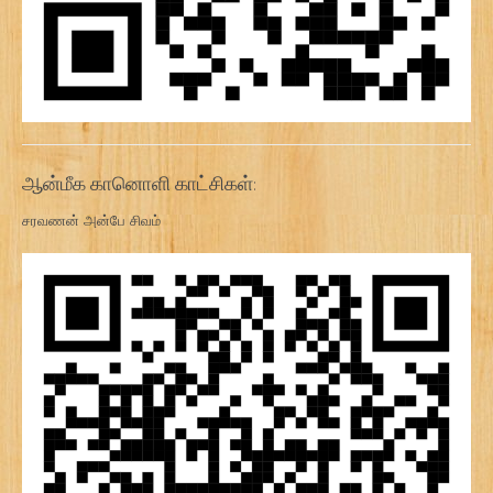
ஆன்மீக கானொளி காட்சிகள்:
சரவணன் அன்பே சிவம்