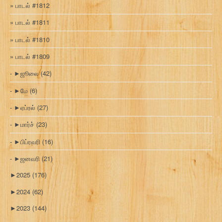
பாடல் #1812
பாடல் #1811
பாடல் #1810
பாடல் #1809
►
ஜூலை
(42)
►
மே
(6)
►
ஏப்ரல்
(27)
►
மார்ச்
(23)
►
பிப்ரவரி
(16)
►
ஜனவரி
(21)
►
2025
(176)
►
2024
(62)
►
2023
(144)