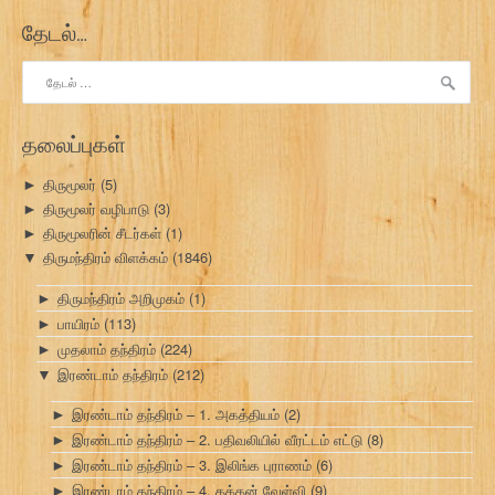
தேடல்…
இதற்காகத்
தேடு:
தலைப்புகள்
திருமூலர்
(5)
►
திருமூலர் வழிபாடு
(3)
►
திருமூலரின் சீடர்கள்
(1)
►
திருமந்திரம் விளக்கம்
(1846)
▼
திருமந்திரம் அறிமுகம்
(1)
►
பாயிரம்
(113)
►
முதலாம் தந்திரம்
(224)
►
இரண்டாம் தந்திரம்
(212)
▼
இரண்டாம் தந்திரம் – 1. அகத்தியம்
(2)
►
இரண்டாம் தந்திரம் – 2. பதிவலியில் வீரட்டம் எட்டு
(8)
►
இரண்டாம் தந்திரம் – 3. இலிங்க புராணம்
(6)
►
இரண்டாம் தந்திரம் – 4. தக்கன் வேள்வி
(9)
►