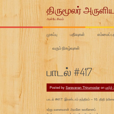
Skip
திருமூலர் அருளிய
to
content
அன்பே சிவம்
முகப்பு
பதிவுகள்
எம்மைப் பற
வரும் நிகழ்வுகள்
பாடல் #417
Posted by
Saravanan Thirumoolar
on
மார்ச்
பாடல் #417: இரண்டாம் தந்திரம் – 10. திதி (வ
உற்று வனைவான் அவனே உலகினைப்