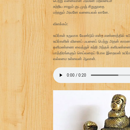
பெற்று வனைவான் அவனே பிறவியைச்
சுற்றிய சாலும் குடமுஞ் சிறுதூதை
மற்றதும் அவனே வனையவல் லானே.
விளக்கம்:
உயிர்கள் உருவாக வேண்டும் என்ற எண்ணத்தில் 
உயிர்களின் வினைப் பயனைப் பெற்று அதன் காரணம
களிமண்ணை வைத்துச் சுற்றி அந்தக் களிமண்ணைப் ப
பாத்திரங்களும் செய்வதைப் போல இறைவன் உயிர்
வல்லமை உள்ளவன் ஆவான்.