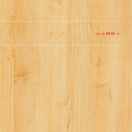
பாடல் #418
→