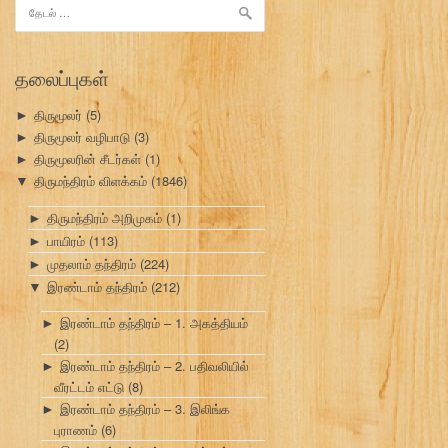
இதற்காகத்
தேடு:
தலைப்புகள்
திருமூலர்
(5)
►
திருமூலர் வழிபாடு
(3)
►
திருமூலரின் சீடர்கள்
(1)
►
திருமந்திரம் விளக்கம்
(1846)
▼
திருமந்திரம் அறிமுகம்
(1)
►
பாயிரம்
(113)
►
முதலாம் தந்திரம்
(224)
►
இரண்டாம் தந்திரம்
(212)
▼
இரண்டாம் தந்திரம் – 1. அகத்தியம்
►
(2)
இரண்டாம் தந்திரம் – 2. பதிவலியில்
►
வீரட்டம் எட்டு
(8)
இரண்டாம் தந்திரம் – 3. இலிங்க
►
புராணம்
(6)