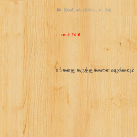
இரண்டாம் தந்திரம் - 10. திதி
P
←
பாடல் #416
o
s
உங்களது கருத்துக்களை வழங்கவும்
t
n
a
v
i