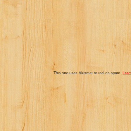
g
a
t
i
o
n
This site uses Akismet to reduce spam.
Lear