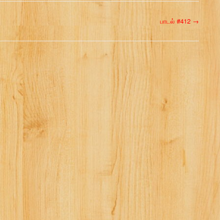
பாடல் #412
→