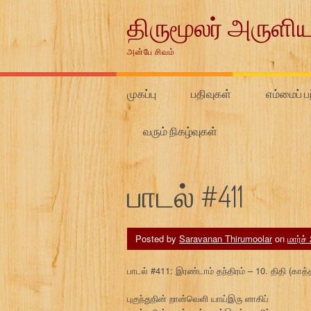
Skip
திருமூலர் அருளிய
to
content
அன்பே சிவம்
முகப்பு
பதிவுகள்
எம்மைப் பற
வரும் நிகழ்வுகள்
பாடல் #411
Posted by
Saravanan Thirumoolar
on
மார்ச்
பாடல் #411: இரண்டாம் தந்திரம் – 10. திதி (காத்
புகுந்துநின் றான்வெளி யாய்இரு ளாகிப்