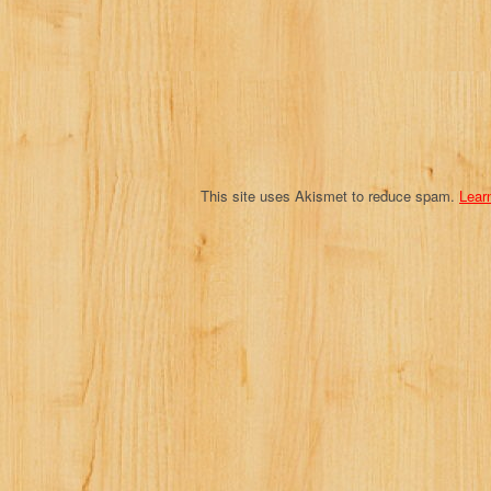
t
i
o
n
This site uses Akismet to reduce spam.
Lear