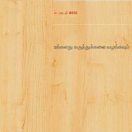
P
←
பாடல் #430
o
s
உங்களது கருத்துக்களை வழங்கவும்
t
n
a
v
i
g
a