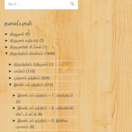
இதற்காகத்
தேடு:
தலைப்புகள்
திருமூலர்
(5)
►
திருமூலர் வழிபாடு
(3)
►
திருமூலரின் சீடர்கள்
(1)
►
திருமந்திரம் விளக்கம்
(1846)
▼
திருமந்திரம் அறிமுகம்
(1)
►
பாயிரம்
(113)
►
முதலாம் தந்திரம்
(224)
►
இரண்டாம் தந்திரம்
(212)
▼
இரண்டாம் தந்திரம் – 1. அகத்தியம்
►
(2)
இரண்டாம் தந்திரம் – 2. பதிவலியில்
►
வீரட்டம் எட்டு
(8)
இரண்டாம் தந்திரம் – 3. இலிங்க
►
புராணம்
(6)