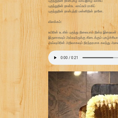
புகுந்துநின் றான்புகழ் வாய்இகழ் வாகிப்
புகுந்துநின் றான்உட லாய்உயி ராகிப்
புகுந்துநின் றான்புந்தி மன்னிநின் றானே.
விளக்கம்:
உயிரின் உடலில் புகுந்து நிலையாய் நின்ற இறைவன
இருளாகவும் அவ்வுயிருக்கு கிடைக்கும் புகழ்ச்சிய
அவ்வுயிரின் அறிவாகவும் நிரந்தரமாக கலந்து அ