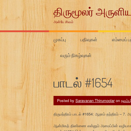
Skip
திருமூலர் அருளிய
to
content
அன்பே சிவம்
முகப்பு
பதிவுகள்
எம்மைப் பற
வரும் நிகழ்வுகள்
பாடல் #1654
Posted by
Saravanan Thirumoolar
on
நவம்ப
திருமந்திரம் பாடல் #1654: ஆறாம் தந்திரம் – 
ஆன்மிகத் திண்ணை என்னும் அமைப்பின் வழியாக 