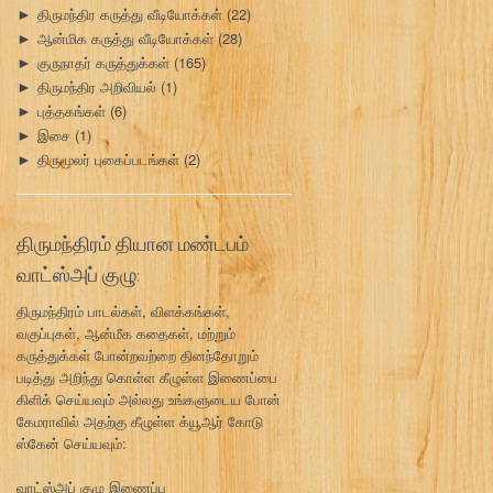
திருமந்திர கருத்து வீடியோக்கள்
(22)
►
ஆன்மிக கருத்து வீடியோக்கள்
(28)
►
குருநாதர் கருத்துக்கள்
(165)
►
திருமந்திர அறிவியல்
(1)
►
புத்தகங்கள்
(6)
►
இசை
(1)
►
திருமூலர் புகைப்படங்கள்
(2)
►
திருமந்திரம் தியான மண்டபம்
வாட்ஸ்அப் குழு:
திருமந்திரம் பாடல்கள், விளக்கங்கள்,
வகுப்புகள், ஆன்மீக கதைகள், மற்றும்
கருத்துக்கள் போன்றவற்றை தினந்தோறும்
படித்து அறிந்து கொள்ள கீழுள்ள இணைப்பை
கிளிக் செய்யவும் அல்லது உங்களுடைய போன்
கேமராவில் அதற்கு கீழுள்ள க்யூஆர் கோடு
ஸ்கேன் செய்யவும்:
வாட்ஸ்அப் குழு இணைப்பு