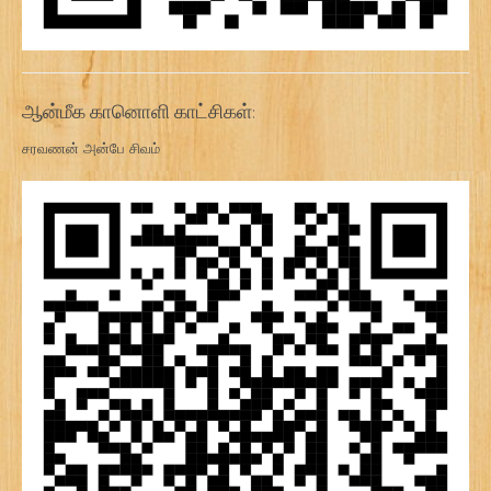
ஆன்மீக கானொளி காட்சிகள்:
சரவணன் அன்பே சிவம்