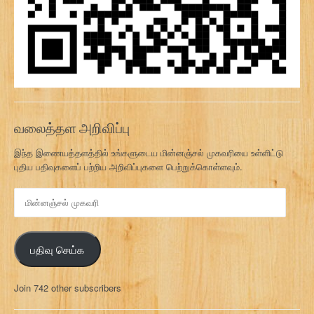
வலைத்தள அறிவிப்பு
இந்த இணையத்தளத்தில் உங்களுடைய மின்னஞ்சல் முகவரியை உள்ளிட்டு
புதிய பதிவுகளைப் பற்றிய அறிவிப்புகளை பெற்றுக்கொள்ளவும்.
மி
ன்
ன
ஞ்
பதிவு செய்க
ச
ல்
மு
Join 742 other subscribers
க
வ