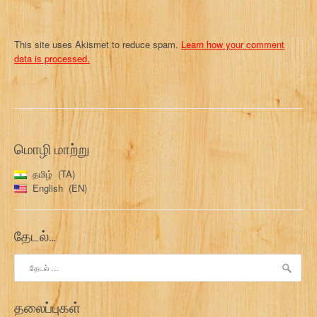
This site uses Akismet to reduce spam.
Learn how your comment
data is processed.
மொழி மாற்று
தமிழ்
TA
English
EN
தேடல்…
இதற்காகத்
தேடு:
தலைப்புகள்