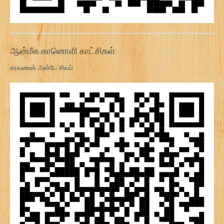
ஆன்மீக கானொளி காட்சிகள்:
சரவணன் அன்பே சிவம்