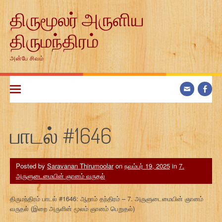
Skip
திருமூலர் அருளிய
to
content
திருமந்திரம்
அன்பே சிவம்
பாடல் #1646
Posted by
Saravanan Thirumoolar
on
நவம்பர் 19, 2025
in
7.
அருளுடைமையின் ஞானம் வருதல்
திருமந்திரம் பாடல் #1646: ஆறாம் தந்திரம் – 7. அருளுடைமையின் ஞானம்
வருதல் (இறை அருளின் மூலம் ஞானம் பெறுதல்)