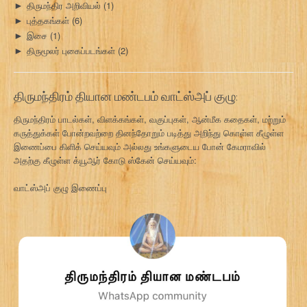
திருமந்திர அறிவியல்
(1)
►
புத்தகங்கள்
(6)
►
இசை
(1)
►
திருமூலர் புகைப்படங்கள்
(2)
►
திருமந்திரம் தியான மண்டபம் வாட்ஸ்அப் குழு:
திருமந்திரம் பாடல்கள், விளக்கங்கள், வகுப்புகள், ஆன்மீக கதைகள், மற்றும்
கருத்துக்கள் போன்றவற்றை தினந்தோறும் படித்து அறிந்து கொள்ள கீழுள்ள
இணைப்பை கிளிக் செய்யவும் அல்லது உங்களுடைய போன் கேமராவில்
அதற்கு கீழுள்ள க்யூஆர் கோடு ஸ்கேன் செய்யவும்:
வாட்ஸ்அப் குழு இணைப்பு