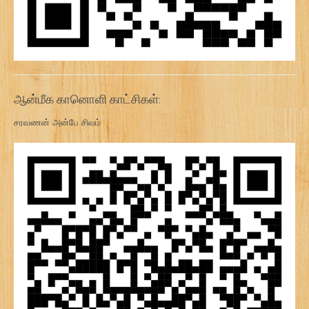
ஆன்மீக கானொளி காட்சிகள்:
சரவணன் அன்பே சிவம்