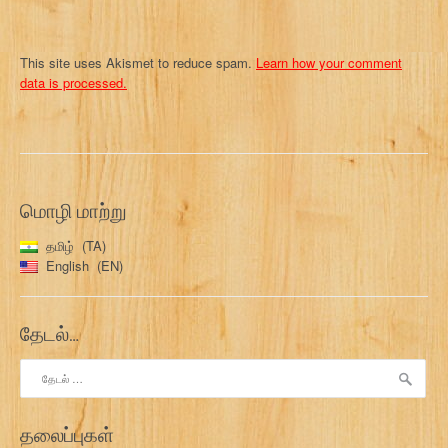
This site uses Akismet to reduce spam.
Learn how your comment
data is processed.
மொழி மாற்று
தமிழ்
TA
English
EN
தேடல்…
இதற்காகத்
தேடு:
தலைப்புகள்