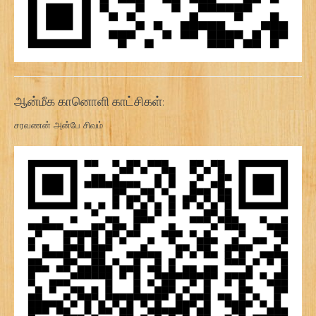
ஆன்மீக கானொளி காட்சிகள்:
சரவணன் அன்பே சிவம்