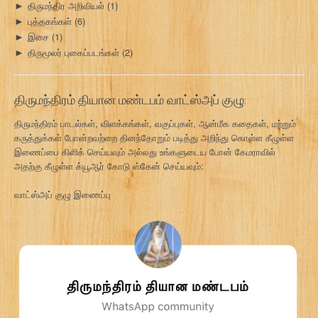
திருமந்திர அறிவியல்
(1)
►
புத்தகங்கள்
(6)
►
இசை
(1)
►
திருமூலர் புகைப்படங்கள்
(2)
►
திருமந்திரம் தியான மண்டபம் வாட்ஸ்அப் குழு:
திருமந்திரம் பாடல்கள், விளக்கங்கள், வகுப்புகள், ஆன்மீக கதைகள், மற்றும்
கருத்துக்கள் போன்றவற்றை தினந்தோறும் படித்து அறிந்து கொள்ள கீழுள்ள
இணைப்பை கிளிக் செய்யவும் அல்லது உங்களுடைய போன் கேமராவில்
அதற்கு கீழுள்ள க்யூஆர் கோடு ஸ்கேன் செய்யவும்:
வாட்ஸ்அப் குழு இணைப்பு