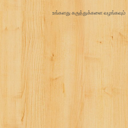
s
உங்களது கருத்துக்களை வழங்கவும்
t
n
a
v
i
g
a
t
i
o