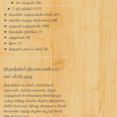
14. பக்குவன்
(14)
►
7 ஆம் தந்திரம்
(117)
►
திருமந்திர கருத்து வீடியோக்கள்
(21)
►
ஆன்மிக கருத்து வீடியோக்கள்
(28)
►
குருநாதர் கருத்துக்கள்
(165)
►
திருமந்திர அறிவியல்
(1)
►
புத்தகங்கள்
(6)
►
இசை
(1)
►
திருமூலர் புகைப்படங்கள்
(2)
►
திருமந்திரம் தியான மண்டபம்
வாட்ஸ்அப் குழு:
திருமந்திரம் பாடல்கள், விளக்கங்கள்,
வகுப்புகள், ஆன்மீக கதைகள், மற்றும்
கருத்துக்கள் போன்றவற்றை தினந்தோறும்
படித்து அறிந்து கொள்ள கீழுள்ள இணைப்பை
கிளிக் செய்யவும் அல்லது உங்களுடைய போன்
கேமராவில் அதற்கு கீழுள்ள க்யூஆர் கோடு
ஸ்கேன் செய்யவும்: