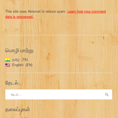
This site uses Akismet to reduce spam.
Learn how your comment
data is processed.
மொழி மாற்று
தமிழ்
TA
English
EN
தேடல்…
இதற்காகத்
தேடு:
தலைப்புகள்