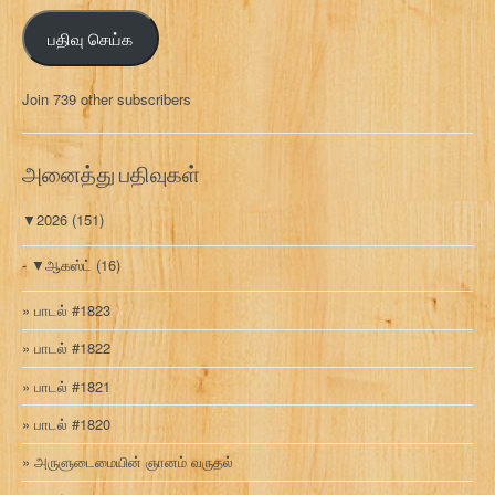
ஞ்
பதிவு செய்க
ச
ல்
மு
Join 739 other subscribers
க
வ
ரி
அனைத்து பதிவுகள்
▼
2026
(151)
▼
ஆகஸ்ட்
(16)
பாடல் #1823
பாடல் #1822
பாடல் #1821
பாடல் #1820
அருளுடைமையின் ஞானம் வருதல்