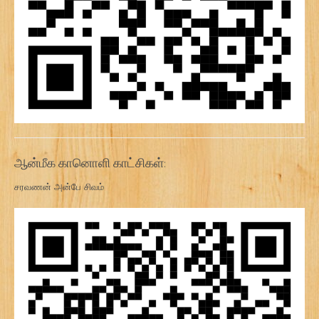
ஆன்மீக கானொளி காட்சிகள்:
சரவணன் அன்பே சிவம்