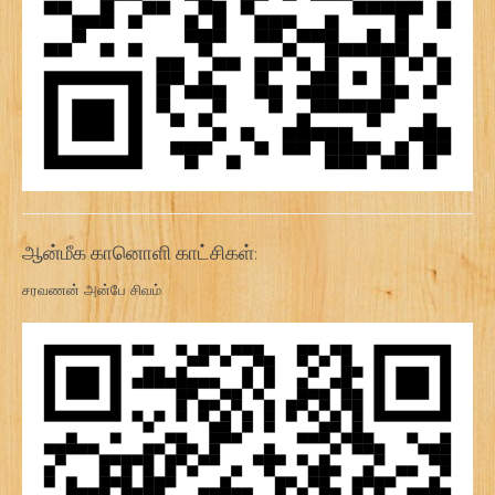
ஆன்மீக கானொளி காட்சிகள்:
சரவணன் அன்பே சிவம்