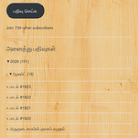
ஞ்
பதிவு செய்க
ச
ல்
மு
Join 739 other subscribers
க
வ
ரி
அனைத்து பதிவுகள்
▼
2026
(151)
▼
ஆகஸ்ட்
(16)
பாடல் #1823
பாடல் #1822
பாடல் #1821
பாடல் #1820
அருளுடைமையின் ஞானம் வருதல்