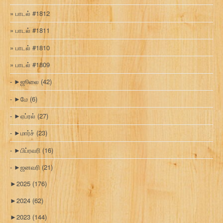
பாடல் #1812
பாடல் #1811
பாடல் #1810
பாடல் #1809
►
ஜூலை
(42)
►
மே
(6)
►
ஏப்ரல்
(27)
►
மார்ச்
(23)
►
பிப்ரவரி
(16)
►
ஜனவரி
(21)
►
2025
(176)
►
2024
(62)
►
2023
(144)