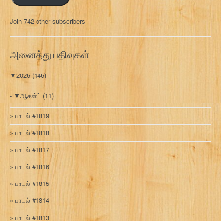
ல்
மு
Join 742 other subscribers
க
வ
ரி
அனைத்து பதிவுகள்
▼
2026
(146)
▼
ஆகஸ்ட்
(11)
பாடல் #1819
பாடல் #1818
பாடல் #1817
பாடல் #1816
பாடல் #1815
பாடல் #1814
பாடல் #1813