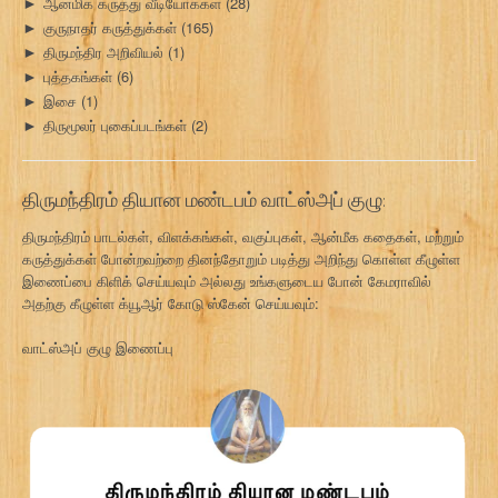
ஆன்மிக கருத்து வீடியோக்கள்
(28)
►
குருநாதர் கருத்துக்கள்
(165)
►
திருமந்திர அறிவியல்
(1)
►
புத்தகங்கள்
(6)
►
இசை
(1)
►
திருமூலர் புகைப்படங்கள்
(2)
►
திருமந்திரம் தியான மண்டபம் வாட்ஸ்அப் குழு:
திருமந்திரம் பாடல்கள், விளக்கங்கள், வகுப்புகள், ஆன்மீக கதைகள், மற்றும்
கருத்துக்கள் போன்றவற்றை தினந்தோறும் படித்து அறிந்து கொள்ள கீழுள்ள
இணைப்பை கிளிக் செய்யவும் அல்லது உங்களுடைய போன் கேமராவில்
அதற்கு கீழுள்ள க்யூஆர் கோடு ஸ்கேன் செய்யவும்:
வாட்ஸ்அப் குழு இணைப்பு