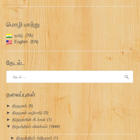
மொழி மாற்று
தமிழ்
TA
English
EN
தேடல்…
இதற்காகத்
தேடு:
தலைப்புகள்
திருமூலர்
(5)
►
திருமூலர் வழிபாடு
(3)
►
திருமூலரின் சீடர்கள்
(1)
►
திருமந்திரம் விளக்கம்
(1846)
▼
திருமந்திரம் அறிமுகம்
(1)
►