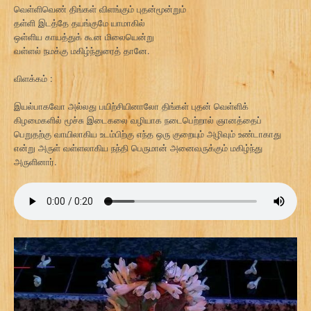
வெள்ளிவெண் திங்கள் விளங்கும் புதன்மூன்றும்
தள்ளி இடத்தே தயங்குமே யாமாகில்
ஒள்ளிய காயத்துக் கூன மிலையென்று
வள்ளல் நமக்கு மகிழ்ந்துரைத் தானே.
விளக்கம் :
இயல்பாகவோ அல்லது பயிற்சியினாலோ திங்கள் புதன் வெள்ளிக்
கிழமைகளில் மூச்சு இடைகலை வழியாக நடைபெற்றால் ஞானத்தைப்
பெறுதற்கு வாயிலாகிய உடம்பிற்கு எந்த ஒரு குறையும் அழிவும் உண்டாகாது
என்று அருள் வள்ளலாகிய நந்தி பெருமான் அனைவருக்கும் மகிழ்ந்து
அருளினார்.