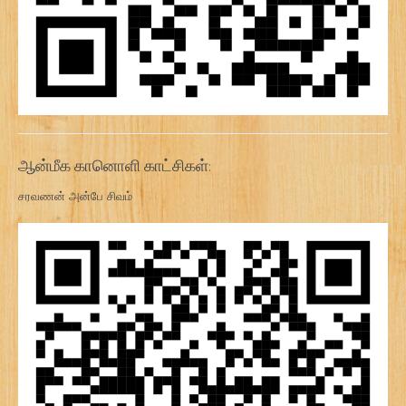
ஆன்மீக கானொளி காட்சிகள்:
சரவணன் அன்பே சிவம்