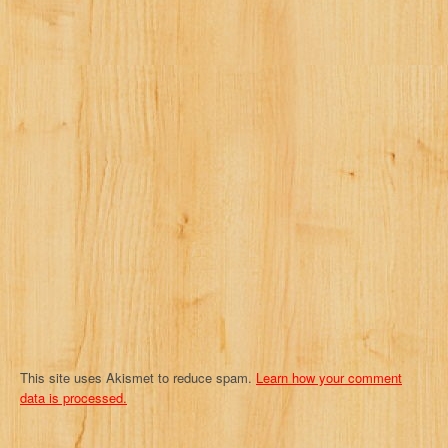
v
i
g
a
t
i
o
n
This site uses Akismet to reduce spam.
Learn how your comment
data is processed.