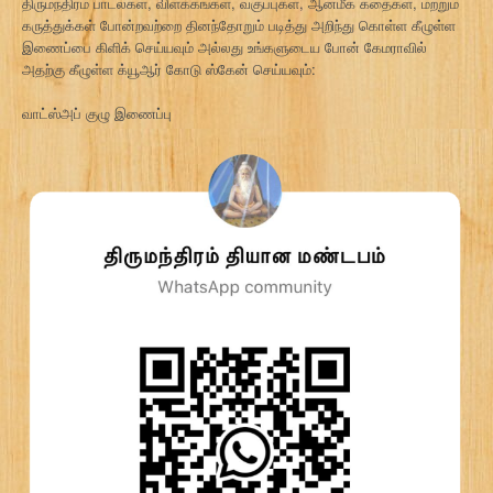
திருமந்திரம் பாடல்கள், விளக்கங்கள், வகுப்புகள், ஆன்மீக கதைகள், மற்றும்
கருத்துக்கள் போன்றவற்றை தினந்தோறும் படித்து அறிந்து கொள்ள கீழுள்ள
இணைப்பை கிளிக் செய்யவும் அல்லது உங்களுடைய போன் கேமராவில்
அதற்கு கீழுள்ள க்யூஆர் கோடு ஸ்கேன் செய்யவும்:
வாட்ஸ்அப் குழு இணைப்பு