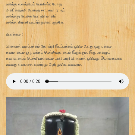
உதித்து வலத்திடம் போகின்ற போது
அதிர்த்தஞ்சி யோடுத லாமகன் றாரும்
உதித்தது வேமிக யோடிடு மாகில்
உதித்த விராசி யுணர்ந்துகொ ளுற்றே.
விளக்கம் :
பிராணன் வலப்பக்கம் தோன்றி இடப்பக்கம் ஓடும் போது ஒரு பக்கம்
கனமாகவும் ஒரு பக்கம் மெல்லியதாகவும் இருக்கும். இரு பக்கமும்
கணமாகவும் மெல்லியதாகவும் மாறி மாறி பிராணன் ஒடுவது இயற்கையாக
உள்ளது என்பதை உணர்ந்து அறிந்துகொள்ளலாம்.