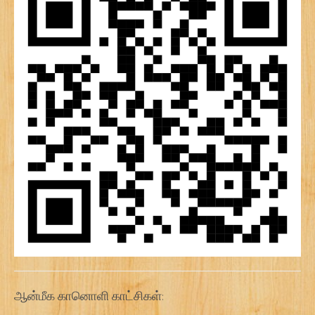
ஆன்மீக கானொளி காட்சிகள்: