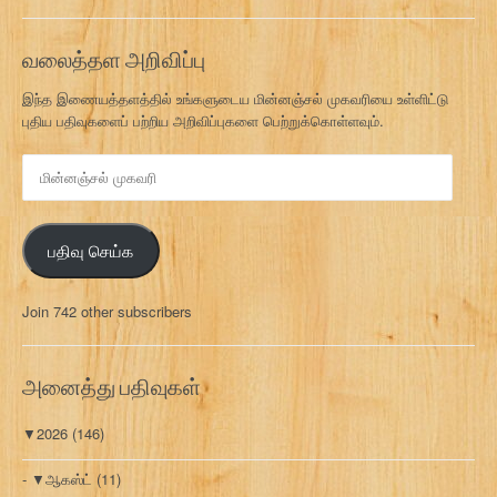
வலைத்தள அறிவிப்பு
இந்த இணையத்தளத்தில் உங்களுடைய மின்னஞ்சல் முகவரியை உள்ளிட்டு
புதிய பதிவுகளைப் பற்றிய அறிவிப்புகளை பெற்றுக்கொள்ளவும்.
மி
ன்
ன
ஞ்
பதிவு செய்க
ச
ல்
மு
Join 742 other subscribers
க
வ
ரி
அனைத்து பதிவுகள்
▼
2026
(146)
▼
ஆகஸ்ட்
(11)