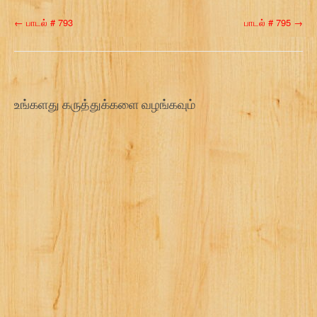
P
←
பாடல் # 793
பாடல் # 795
→
o
s
t
உங்களது கருத்துக்களை வழங்கவும்
n
a
v
i
g
a
t
i