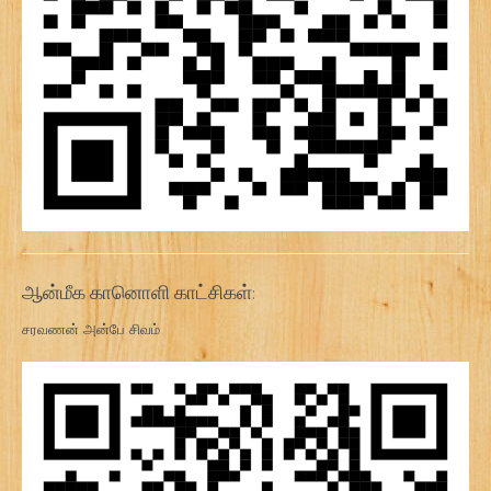
ஆன்மீக கானொளி காட்சிகள்:
சரவணன் அன்பே சிவம்