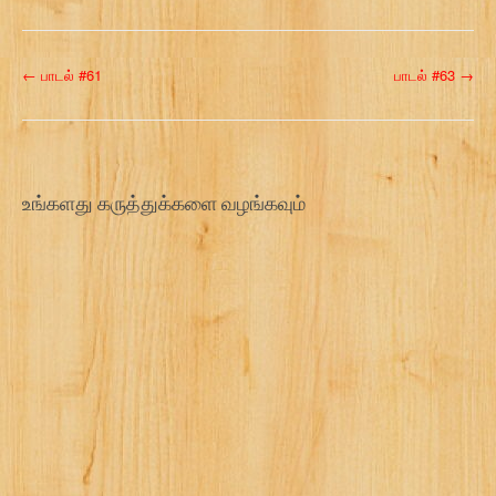
P
←
பாடல் #61
பாடல் #63
→
o
s
t
உங்களது கருத்துக்களை வழங்கவும்
n
a
v
i
g
a
t