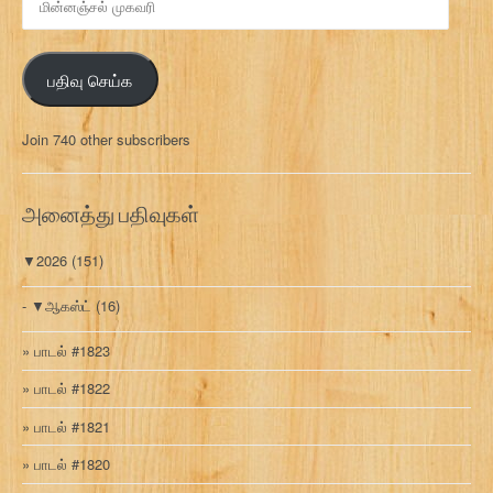
ன்
ன
ஞ்
பதிவு செய்க
ச
ல்
மு
Join 740 other subscribers
க
வ
ரி
அனைத்து பதிவுகள்
▼
2026
(151)
▼
ஆகஸ்ட்
(16)
பாடல் #1823
பாடல் #1822
பாடல் #1821
பாடல் #1820