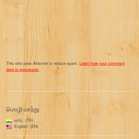
i
o
n
This site uses Akismet to reduce spam.
Learn how your comment
data is processed.
மொழி மாற்று
தமிழ்
TA
English
EN