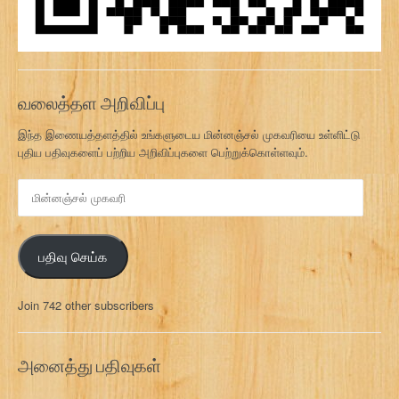
வலைத்தள அறிவிப்பு
இந்த இணையத்தளத்தில் உங்களுடைய மின்னஞ்சல் முகவரியை உள்ளிட்டு
புதிய பதிவுகளைப் பற்றிய அறிவிப்புகளை பெற்றுக்கொள்ளவும்.
மி
ன்
ன
ஞ்
பதிவு செய்க
ச
ல்
மு
Join 742 other subscribers
க
வ
ரி
அனைத்து பதிவுகள்