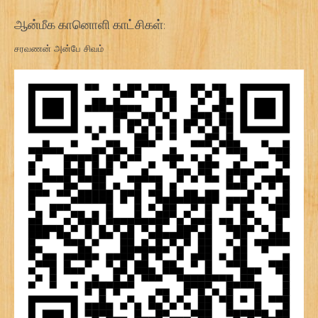
ஆன்மீக கானொளி காட்சிகள்:
சரவணன் அன்பே சிவம்