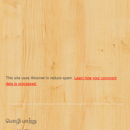
a
t
i
o
n
This site uses Akismet to reduce spam.
Learn how your comment
data is processed.
மொழி மாற்று