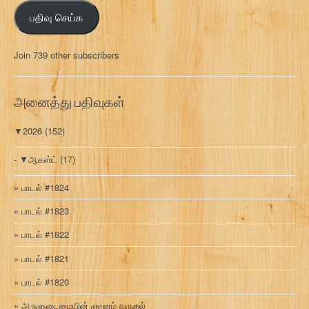
ஞ்
பதிவு செய்க
ச
ல்
மு
Join 739 other subscribers
க
வ
ரி
அனைத்து பதிவுகள்
▼
2026
(152)
▼
ஆகஸ்ட்
(17)
பாடல் #1824
பாடல் #1823
பாடல் #1822
பாடல் #1821
பாடல் #1820
அருளுடைமையின் ஞானம் வருதல்