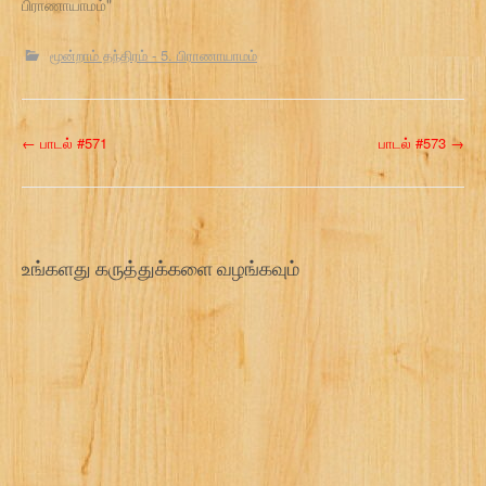
பிராணாயாமம்"
மூன்றாம் தந்திரம் - 5. பிராணாயாமம்
P
←
பாடல் #571
பாடல் #573
→
o
s
t
உங்களது கருத்துக்களை வழங்கவும்
n
a
v
i
g