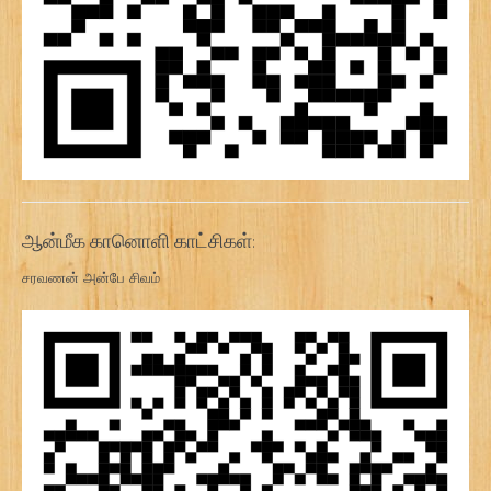
ஆன்மீக கானொளி காட்சிகள்:
சரவணன் அன்பே சிவம்