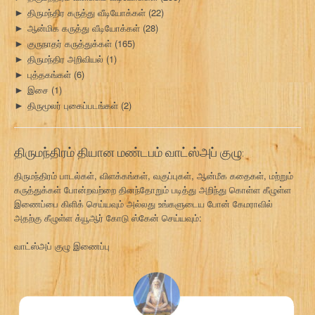
திருமந்திர கருத்து வீடியோக்கள்
(22)
►
ஆன்மிக கருத்து வீடியோக்கள்
(28)
►
குருநாதர் கருத்துக்கள்
(165)
►
திருமந்திர அறிவியல்
(1)
►
புத்தகங்கள்
(6)
►
இசை
(1)
►
திருமூலர் புகைப்படங்கள்
(2)
►
திருமந்திரம் தியான மண்டபம் வாட்ஸ்அப் குழு:
திருமந்திரம் பாடல்கள், விளக்கங்கள், வகுப்புகள், ஆன்மீக கதைகள், மற்றும்
கருத்துக்கள் போன்றவற்றை தினந்தோறும் படித்து அறிந்து கொள்ள கீழுள்ள
இணைப்பை கிளிக் செய்யவும் அல்லது உங்களுடைய போன் கேமராவில்
அதற்கு கீழுள்ள க்யூஆர் கோடு ஸ்கேன் செய்யவும்:
வாட்ஸ்அப் குழு இணைப்பு