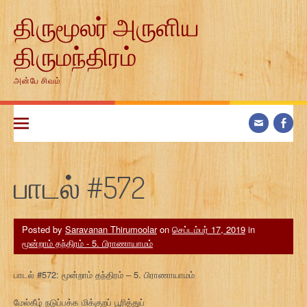
Skip
திருமூலர் அருளிய
to
content
திருமந்திரம்
அன்பே சிவம்
பாடல் #572
Posted by
Saravanan Thirumoolar
on
செப்டம்பர் 17, 2019
in
மூன்றாம் தந்திரம் - 5. பிராணாயாமம்
பாடல் #572: மூன்றாம் தந்திரம் – 5. பிராணாயாமம்
மேல்கீழ் நடுப்பக்க மிக்குறப் பூரித்துப்