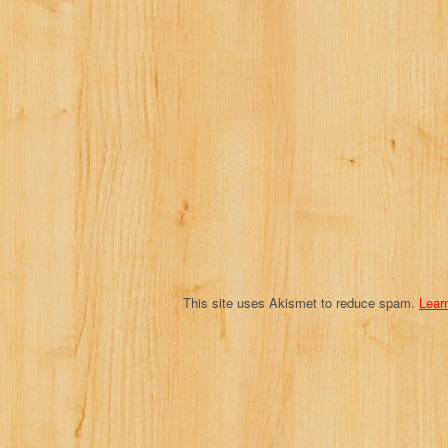
i
g
a
t
i
o
n
This site uses Akismet to reduce spam.
Lear