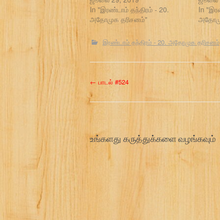
In "இரண்டாம் தந்திரம் - 20.
In "இரண
அதோமுக தரிசனம்"
அதோமு
இரண்டாம் தந்திரம் - 20. அதோமுக தரிசனம்
P
←
பாடல் #524
o
s
உங்களது கருத்துக்களை வழங்கவும்
t
n
a
v