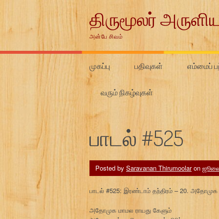
Skip
திருமூலர் அருளிய
to
content
அன்பே சிவம்
முகப்பு
பதிவுகள்
எம்மைப் பற
வரும் நிகழ்வுகள்
பாடல் #525
Posted by
Saravanan Thirumoolar
on
ஜூலை
பாடல் #525: இரண்டாம் தந்திரம் – 20. அதோமுக
அதோமுக மாமல ராயது கேளும்