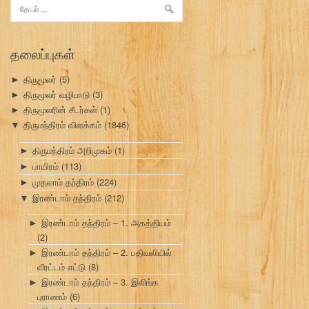
இதற்காகத்
தேடு:
தலைப்புகள்
திருமூலர்
(5)
►
திருமூலர் வழிபாடு
(3)
►
திருமூலரின் சீடர்கள்
(1)
►
திருமந்திரம் விளக்கம்
(1846)
▼
திருமந்திரம் அறிமுகம்
(1)
►
பாயிரம்
(113)
►
முதலாம் தந்திரம்
(224)
►
இரண்டாம் தந்திரம்
(212)
▼
இரண்டாம் தந்திரம் – 1. அகத்தியம்
►
(2)
இரண்டாம் தந்திரம் – 2. பதிவலியில்
►
வீரட்டம் எட்டு
(8)
இரண்டாம் தந்திரம் – 3. இலிங்க
►
புராணம்
(6)