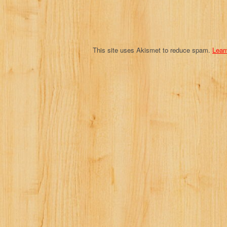
o
n
This site uses Akismet to reduce spam.
Lear