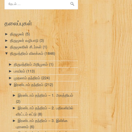
இதற்காகத்
தேடு:
தலைப்புகள்
திருமூலர்
(5)
►
திருமூலர் வழிபாடு
(3)
►
திருமூலரின் சீடர்கள்
(1)
►
திருமந்திரம் விளக்கம்
(1846)
▼
திருமந்திரம் அறிமுகம்
(1)
►
பாயிரம்
(113)
►
முதலாம் தந்திரம்
(224)
►
இரண்டாம் தந்திரம்
(212)
▼
இரண்டாம் தந்திரம் – 1. அகத்தியம்
►
(2)
இரண்டாம் தந்திரம் – 2. பதிவலியில்
►
வீரட்டம் எட்டு
(8)
இரண்டாம் தந்திரம் – 3. இலிங்க
►
புராணம்
(6)