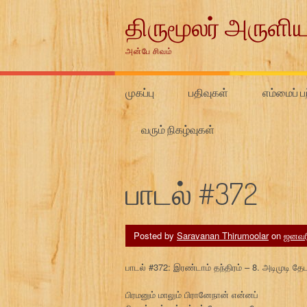
Skip
திருமூலர் அருளிய
to
content
அன்பே சிவம்
முகப்பு
பதிவுகள்
எம்மைப் பற
வரும் நிகழ்வுகள்
பாடல் #372
Posted by
Saravanan Thirumoolar
on
ஜனவரி
பாடல் #372: இரண்டாம் தந்திரம் – 8. அடிமுடி
பிரமனும் மாலும் பிரானேநான் என்னப்