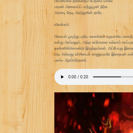
பிரமன்மால் தங்கள்தம் பேதமை யாலே
பரமன் அனலாய்ப் பரந்துமுன் நிற்க
அரனடி தேடி அரற்றுகின் றாரே.
விளக்கம்:
பிரளயம் முடிந்து புதிய உலகங்கள் உருவாகிய கால
என்று பிரம்மனும், அந்த உயிர்களை எல்லாம் காப
எண்ணிக்கொண்டு இருந்தார்கள். அப்போது இறைவன் அ
அடி அல்லது உச்சியைக் காணுபவரே இறைவன் என்
புலம்ப ஆரம்பித்தனர்.