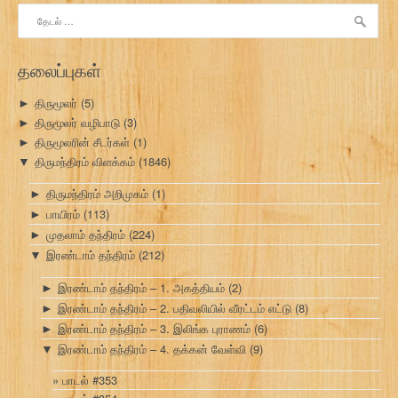
இதற்காகத்
தேடு:
தலைப்புகள்
திருமூலர்
(5)
►
திருமூலர் வழிபாடு
(3)
►
திருமூலரின் சீடர்கள்
(1)
►
திருமந்திரம் விளக்கம்
(1846)
▼
திருமந்திரம் அறிமுகம்
(1)
►
பாயிரம்
(113)
►
முதலாம் தந்திரம்
(224)
►
இரண்டாம் தந்திரம்
(212)
▼
இரண்டாம் தந்திரம் – 1. அகத்தியம்
(2)
►
இரண்டாம் தந்திரம் – 2. பதிவலியில் வீரட்டம் எட்டு
(8)
►
இரண்டாம் தந்திரம் – 3. இலிங்க புராணம்
(6)
►
இரண்டாம் தந்திரம் – 4. தக்கன் வேள்வி
(9)
▼
பாடல் #353