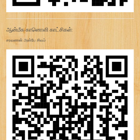
ஆன்மீக கானொளி காட்சிகள்:
சரவணன் அன்பே சிவம்