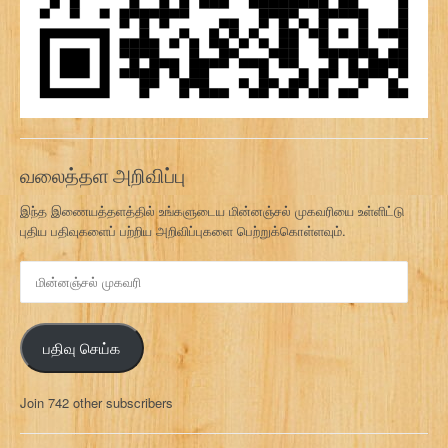
வலைத்தள அறிவிப்பு
இந்த இணையத்தளத்தில் உங்களுடைய மின்னஞ்சல் முகவரியை உள்ளிட்டு
புதிய பதிவுகளைப் பற்றிய அறிவிப்புகளை பெற்றுக்கொள்ளவும்.
மி
ன்
ன
ஞ்
பதிவு செய்க
ச
ல்
மு
Join 742 other subscribers
க
வ