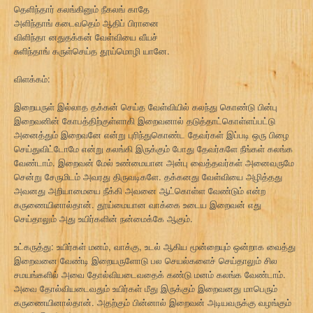
தெளிந்தார் கலங்கினும் நீகலங் காதே
அளிந்தாங் கடைவதெம் ஆதிப் பிரானை
விளிந்தா னதுதக்கன் வேள்வியை வீயச்
சுளிந்தாங் கருள்செய்த தூய்மொழி யானே.
விளக்கம்:
இறையருள் இல்லாத தக்கன் செய்த வேள்வியில் கலந்து கொண்டு பின்பு
இறைவனின் கோபத்திற்குள்ளாகி இறைவனால் தடுத்தாட்கொள்ளப்பட்டு
அனைத்தும் இறைவனே என்று புரிந்துகொண்ட தேவர்கள் இப்படி ஒரு பிழை
செய்துவிட்டோமே என்று கலங்கி இருக்கும் போது தேவர்களே நீங்கள் கலங்க
வேண்டாம். இறைவன் மேல் உண்மையான அன்பு வைத்தவர்கள் அனைவருமே
சென்று சேருமிடம் அவரது திருவடிகளே. தக்கனது வேள்வியை அழித்தது
அவனது அறியாமையை நீக்கி அவனை ஆட்கொள்ள வேண்டும் என்ற
கருணையினால்தான். தூய்மையான வாக்கை உடைய இறைவன் எது
செய்தாலும் அது உயிர்களின் நன்மைக்கே ஆகும்.
உட்கருத்து: உயிர்கள் மனம், வாக்கு, உடல் ஆகிய மூன்றையும் ஒன்றாக வைத்து
இறைவனை வேண்டி இறையருளோடு பல செயல்களைச் செய்தாலும் சில
சமயங்களில் அவை தோல்வியடைவதைக் கண்டு மனம் கலங்க வேண்டாம்.
அவை தோல்வியடைவதும் உயிர்கள் மீது இருக்கும் இறைவனது மாபெரும்
கருணையினால்தான். அதற்கும் பின்னால் இறைவன் அடியவருக்கு வழங்கும்