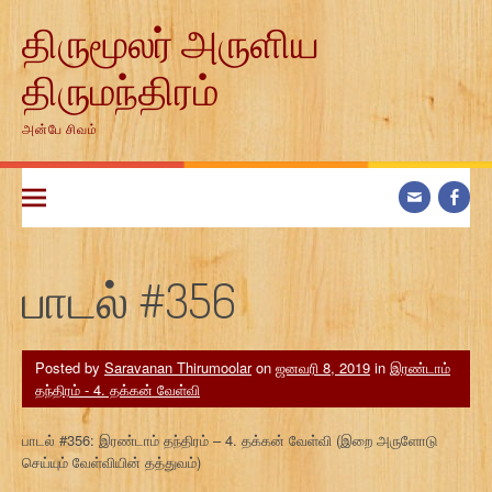
Skip
திருமூலர் அருளிய
to
content
திருமந்திரம்
அன்பே சிவம்
பாடல் #356
Posted by
Saravanan Thirumoolar
on
ஜனவரி 8, 2019
in
இரண்டாம்
தந்திரம் - 4. தக்கன் வேள்வி
பாடல் #356: இரண்டாம் தந்திரம் – 4. தக்கன் வேள்வி (இறை அருளோடு
செய்யும் வேள்வியின் தத்துவம்)