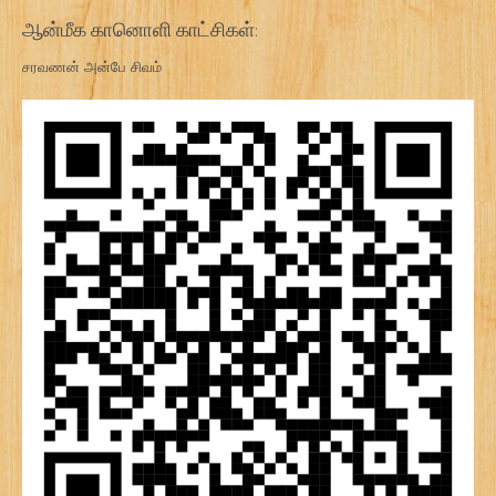
ஆன்மீக கானொளி காட்சிகள்:
சரவணன் அன்பே சிவம்