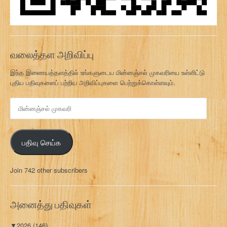
வலைத்தள அறிவிப்பு
இந்த இணையத்தளத்தில் உங்களுடைய மின்னஞ்சல் முகவரியை உள்ளிட்டு
புதிய பதிவுகளைப் பற்றிய அறிவிப்புகளை பெற்றுக்கொள்ளவும்.
மி
ன்
ன
ஞ்
பதிவு செய்க
ச
ல்
மு
Join 742 other subscribers
க
வ
ரி
அனைத்து பதிவுகள்
▼
2026
(146)