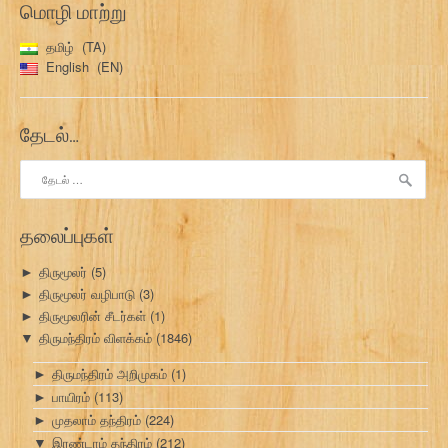
மொழி மாற்று
தமிழ்
TA
English
EN
தேடல்…
இதற்காகத்
தேடு:
தலைப்புகள்
திருமூலர்
(5)
►
திருமூலர் வழிபாடு
(3)
►
திருமூலரின் சீடர்கள்
(1)
►
திருமந்திரம் விளக்கம்
(1846)
▼
திருமந்திரம் அறிமுகம்
(1)
►
பாயிரம்
(113)
►
முதலாம் தந்திரம்
(224)
►
இரண்டாம் தந்திரம்
(212)
▼