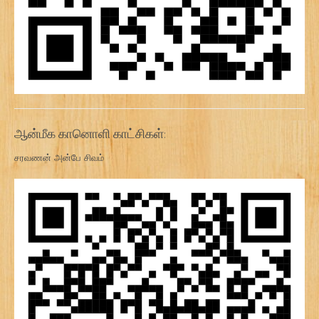
ஆன்மீக கானொளி காட்சிகள்:
சரவணன் அன்பே சிவம்