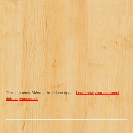
g
a
t
i
o
n
This site uses Akismet to reduce spam.
Learn how your comment
data is processed.