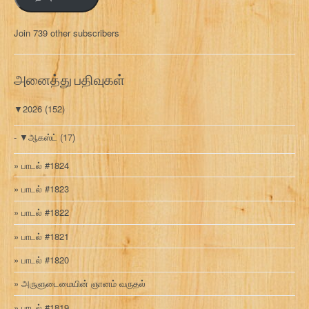
ல்
மு
Join 739 other subscribers
க
வ
ரி
அனைத்து பதிவுகள்
▼
2026
(152)
▼
ஆகஸ்ட்
(17)
பாடல் #1824
பாடல் #1823
பாடல் #1822
பாடல் #1821
பாடல் #1820
அருளுடைமையின் ஞானம் வருதல்
பாடல் #1819