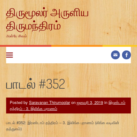
Skip
திருமூலர் அருளிய
to
content
திருமந்திரம்
அன்பே சிவம்
பாடல் #352
Posted by
Saravanan Thirumoolar
on
ஜனவரி 3, 2019
in
இரண்டாம்
தந்திரம் - 3. இலிங்க புராணம்
பாடல் #352: இரண்டாம் தந்திரம் – 3. இலிங்க புராணம் (லிங்க வடிவின்
தத்துவம்)