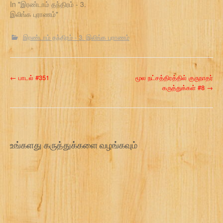
In "இரண்டாம் தந்திரம் - 3.
இலிங்க புராணம்"
இரண்டாம் தந்திரம் - 3. இலிங்க புராணம்
P
←
பாடல் #351
மூல நட்சத்திரத்தில் குருநாதர்
கருத்துக்கள் #8
→
o
s
t
உங்களது கருத்துக்களை வழங்கவும்
n
a
v
i