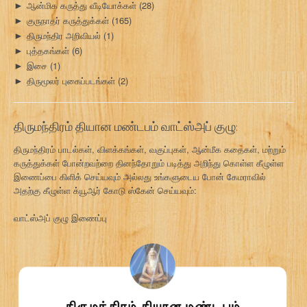
ஆன்மிக கருத்து வீடியோக்கள்
(28)
►
குருநாதர் கருத்துக்கள்
(165)
►
திருமந்திர அறிவியல்
(1)
►
புத்தகங்கள்
(6)
►
இசை
(1)
►
திருமூலர் புகைப்படங்கள்
(2)
►
திருமந்திரம் தியான மண்டபம் வாட்ஸ்அப் குழு:
திருமந்திரம் பாடல்கள், விளக்கங்கள், வகுப்புகள், ஆன்மீக கதைகள், மற்றும்
கருத்துக்கள் போன்றவற்றை தினந்தோறும் படித்து அறிந்து கொள்ள கீழுள்ள
இணைப்பை கிளிக் செய்யவும் அல்லது உங்களுடைய போன் கேமராவில்
அதற்கு கீழுள்ள க்யூஆர் கோடு ஸ்கேன் செய்யவும்:
வாட்ஸ்அப் குழு இணைப்பு