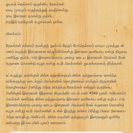
ஓடிவந் தெல்லாம் ஒருங்கிய தேவர்கள்
வாடி முகமும் வருத்தத்துத் தாஞ்சென்று
நாடி இறைவா நமஎன்று கும்பிட
ஈடுஇல் புகழோன் எழுகவென் றானே.
விளக்கம்:
தேவர்கள் எல்லாம் தமக்குத் துன்பம் நேரும் போதெல்லாம் வாடிய முகத்துடன்
மனம் வருந்தி இறைவனை விரும்பிச்சென்று இறைவா நமசிவாய என்று திருவடி
பணிந்து கும்பிட ஈடு இணையில்லாத புகழை உடைய இறைவன் அவர்கள் மேல்
கருணை கொண்டு எழுக என்று கூறி அவர்களின் துயரங்களைத் தீர்த்தான்.
உட்கருத்து: தனக்குள் லிங்க உருவத்தையும் லிங்க தத்துவத்தை உணர்ந்த
உயிர்களுக்கு படைக்கும் பிரம்மாவின் தொழிலையும் காக்கும் திருமாலின்
தொழிலையும் அளித்து அந்த உயிருக்கு தேவர்கள் என்னும் தகுதியை
அளிக்கும் இறைவன் (இதனை திருமந்திர பாடல் எண் #349 மூலம் அறியலாம்)
அவர்கள் உணர்ந்த லிங்க தத்துவத்தை இறைவா நமசிவாய என்று வழிபட ஈடு
இணையில்லாத புகழை உடைய இறைவன் அவர்கள் மேல் கருணை கொண்டு
எழுக என்று கூறி அவர்களின் உடலில் இருந்து உயிரை பிரித்து பிறவா நிலையை
அந்த உயிருக்கு அளிப்பார். லிங்க வடிவின் தத்துவமும் இறைவனும் ஒன்றே
என்பதை இப்பாடலின் மூலம் உணரலாம்.