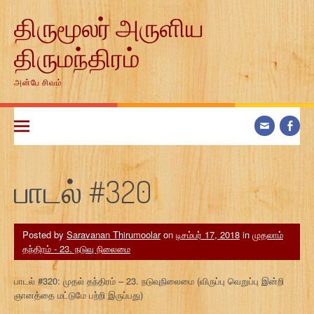
Skip
திருமூலர் அருளிய
to
content
திருமந்திரம்
அன்பே சிவம்
பாடல் #320
Posted by
Saravanan Thirumoolar
on
டிசம்பர் 17, 2018
in
முதலாம்
தந்திரம் - 23. நடுவு நிலைமை
பாடல் #320: முதல் தந்திரம் – 23. நடுவுநிலைமை (விருப்பு வெறுப்பு இன்றி
ஞானத்தை மட்டுமே பற்றி இருப்பது)