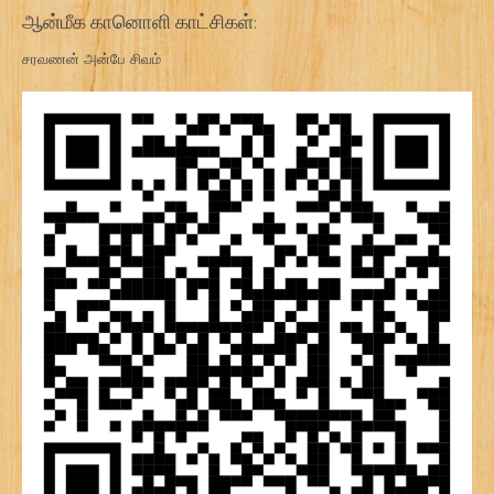
ஆன்மீக கானொளி காட்சிகள்:
சரவணன் அன்பே சிவம்