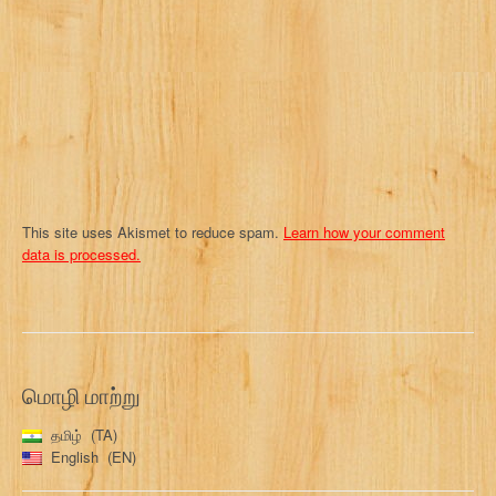
i
o
n
This site uses Akismet to reduce spam.
Learn how your comment
data is processed.
மொழி மாற்று
தமிழ்
TA
English
EN