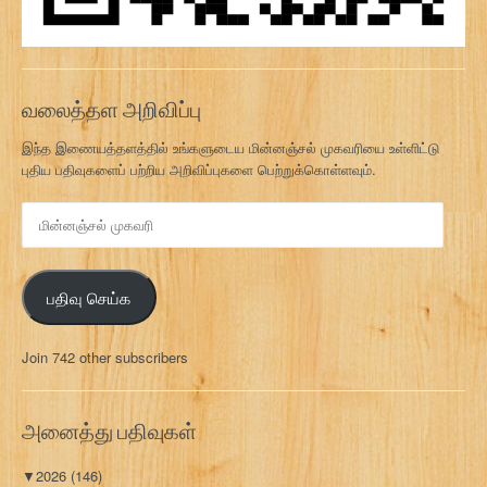
வலைத்தள அறிவிப்பு
இந்த இணையத்தளத்தில் உங்களுடைய மின்னஞ்சல் முகவரியை உள்ளிட்டு
புதிய பதிவுகளைப் பற்றிய அறிவிப்புகளை பெற்றுக்கொள்ளவும்.
மி
ன்
ன
ஞ்
பதிவு செய்க
ச
ல்
மு
Join 742 other subscribers
க
வ
ரி
அனைத்து பதிவுகள்
▼
2026
(146)