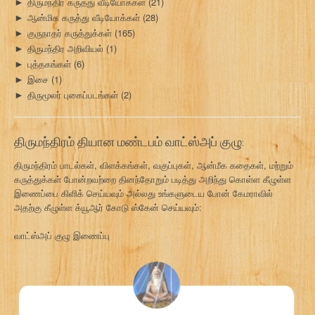
திருமந்திர கருத்து வீடியோக்கள்
(21)
►
ஆன்மிக கருத்து வீடியோக்கள்
(28)
►
குருநாதர் கருத்துக்கள்
(165)
►
திருமந்திர அறிவியல்
(1)
►
புத்தகங்கள்
(6)
►
இசை
(1)
►
திருமூலர் புகைப்படங்கள்
(2)
►
திருமந்திரம் தியான மண்டபம் வாட்ஸ்அப் குழு:
திருமந்திரம் பாடல்கள், விளக்கங்கள், வகுப்புகள், ஆன்மீக கதைகள், மற்றும்
கருத்துக்கள் போன்றவற்றை தினந்தோறும் படித்து அறிந்து கொள்ள கீழுள்ள
இணைப்பை கிளிக் செய்யவும் அல்லது உங்களுடைய போன் கேமராவில்
அதற்கு கீழுள்ள க்யூஆர் கோடு ஸ்கேன் செய்யவும்:
வாட்ஸ்அப் குழு இணைப்பு