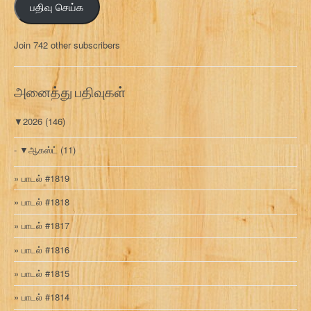
பதிவு செய்க
ச
ல்
மு
Join 742 other subscribers
க
வ
ரி
அனைத்து பதிவுகள்
▼
2026
(146)
▼
ஆகஸ்ட்
(11)
பாடல் #1819
பாடல் #1818
பாடல் #1817
பாடல் #1816
பாடல் #1815
பாடல் #1814