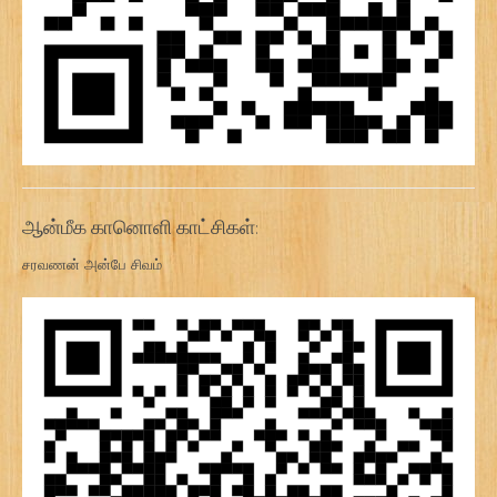
ஆன்மீக கானொளி காட்சிகள்:
சரவணன் அன்பே சிவம்