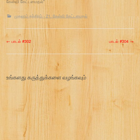
கேள்வி கேட்டமைதல்"
முதலாம் தந்திரம் - 21. கேள்வி கேட்டமைதல்
P
←
பாடல் #302
பாடல் #304
→
o
s
t
உங்களது கருத்துக்களை வழங்கவும்
n
a
v
i
g