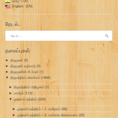
தமிழ்
TA
English
EN
தேடல்…
இதற்காகத்
தேடு:
தலைப்புகள்
திருமூலர்
(5)
►
திருமூலர் வழிபாடு
(3)
►
திருமூலரின் சீடர்கள்
(1)
►
திருமந்திரம் விளக்கம்
(1846)
▼
திருமந்திரம் அறிமுகம்
(1)
►
பாயிரம்
(113)
►
முதலாம் தந்திரம்
(224)
▼
முதலாம் தந்திரம் – 1. உபதேசம்
(30)
►
முதலாம் தந்திரம் – 2. யாக்கை நிலையாமை
(25)
►