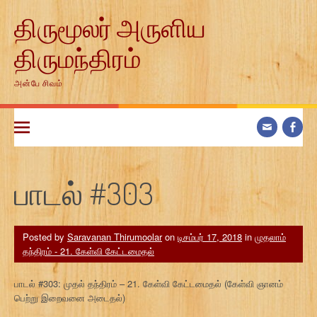
Skip
திருமூலர் அருளிய
to
content
திருமந்திரம்
அன்பே சிவம்
பாடல் #303
Posted by
Saravanan Thirumoolar
on
டிசம்பர் 17, 2018
in
முதலாம்
தந்திரம் - 21. கேள்வி கேட்டமைதல்
பாடல் #303: முதல் தந்திரம் – 21. கேள்வி கேட்டமைதல் (கேள்வி ஞானம்
பெற்று இறைவனை அடைதல்)