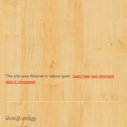
a
t
i
o
n
This site uses Akismet to reduce spam.
Learn how your comment
data is processed.
மொழி மாற்று