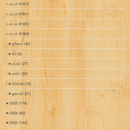
பாடல் #1812
பாடல் #1811
பாடல் #1810
பாடல் #1809
►
ஜூலை
(42)
►
மே
(6)
►
ஏப்ரல்
(27)
►
மார்ச்
(23)
►
பிப்ரவரி
(16)
►
ஜனவரி
(21)
►
2025
(176)
►
2024
(62)
►
2023
(144)