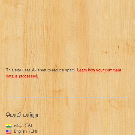
t
i
o
n
This site uses Akismet to reduce spam.
Learn how your comment
data is processed.
மொழி மாற்று
தமிழ்
TA
English
EN