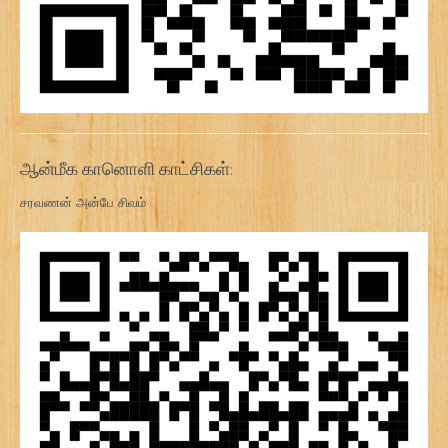
ஆன்மீக கானொளி காட்சிகள்:
சரவணன் அன்பே சிவம்