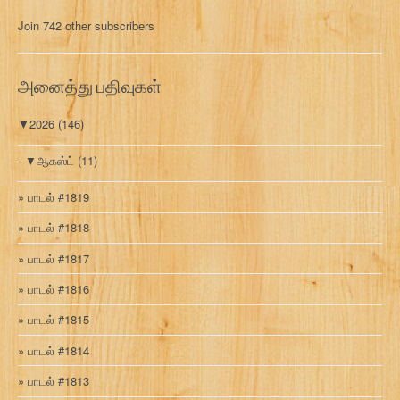
மு
Join 742 other subscribers
க
வ
ரி
அனைத்து பதிவுகள்
▼
2026
(146)
▼
ஆகஸ்ட்
(11)
பாடல் #1819
பாடல் #1818
பாடல் #1817
பாடல் #1816
பாடல் #1815
பாடல் #1814
பாடல் #1813