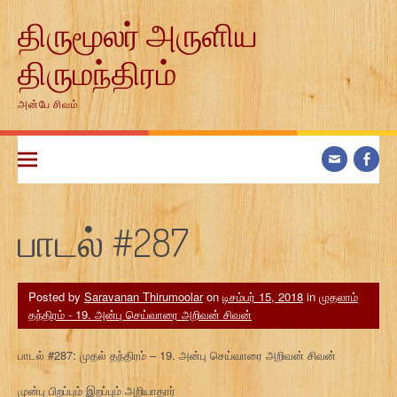
Skip
திருமூலர் அருளிய
to
content
திருமந்திரம்
அன்பே சிவம்
பாடல் #287
Posted by
Saravanan Thirumoolar
on
டிசம்பர் 15, 2018
in
முதலாம்
தந்திரம் - 19. அன்பு செய்வாரை அறிவன் சிவன்
பாடல் #287: முதல் தந்திரம் – 19. அன்பு செய்வாரை அறிவன் சிவன்
முன்பு பிறப்பும் இறப்பும் அறியாதார்