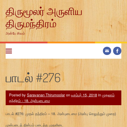
Skip
திருமூலர் அருளிய
to
content
திருமந்திரம்
அன்பே சிவம்
பாடல் #276
Posted by
Saravanan Thirumoolar
on
டிசம்பர் 15, 2018
in
முதலாம்
தந்திரம் - 18. அன்புடைமை
பாடல் #276: முதல் தந்திரம் – 18. அன்புடைமை (அன்பு செலுத்தும் முறை)
முன்படைத் தின்பம் படைத்த முதலிடை