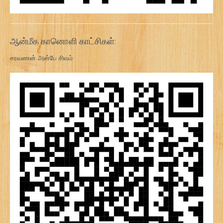
ஆன்மீக கானொளி காட்சிகள்:
சரவணன் அன்பே சிவம்