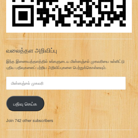
வலைத்தள அறிவிப்பு
இந்த இணையத்தளத்தில் உங்களுடைய மின்னஞ்சல் முகவரியை உள்ளிட்டு
புதிய பதிவுகளைப் பற்றிய அறிவிப்புகளை பெற்றுக்கொள்ளவும்.
மி
ன்
ன
ஞ்
பதிவு செய்க
ச
ல்
மு
Join 742 other subscribers
க
வ
ரி