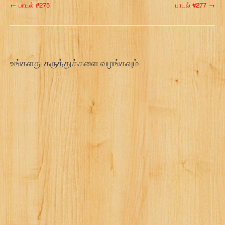
P
←
பாடல் #275
பாடல் #277
→
o
s
t
உங்களது கருத்துக்களை வழங்கவும்
n
a
v
i
g
a
t
i