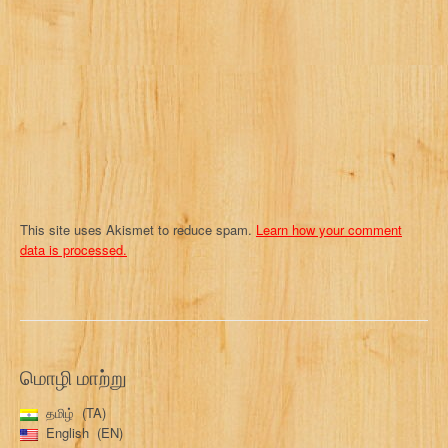
t
i
o
n
This site uses Akismet to reduce spam.
Learn how your comment
data is processed.
மொழி மாற்று
தமிழ்
TA
English
EN