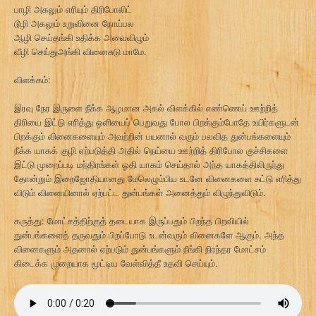
பாழி அகலும் எரியும் திரிபோலிட்
டூழி அகலும் உறுவினை நோய்பல
ஆழி செய்தங்கி உதிக்க அவைவிழும்
வீழி செய்துஅங்கி வினைசுடு மாமே.
விளக்கம்:
இரவு நேர இருளை நீக்க ஆழமான அகல் விளக்கில் எண்ணெய் ஊற்றித்
திரியை இட்டு எரித்து ஒளியைப் பெறுவது போல பிறக்கும்போதே உயிர்களுடன்
பிறக்கும் வினைகளையும் அவற்றின் பயனால் வரும் பலவித துன்பங்களையும்
நீக்க யாகக் குழி ஏற்படுத்தி அதில் நெய்யை ஊற்றித் திரிபோல குச்சிகளை
இட்டு முறைப்படி மந்திரங்கள் ஓதி யாகம் செய்தால் அந்த யாகத்திலிருந்து
தோன்றும் இறைஜோதியானது மேலெழும்பிய உடனே வினைகளை சுட்டு எரித்து
விடும் வினையினால் ஏற்பட்ட துன்பங்கள் அனைத்தும் விழுந்துவிடும்.
கருத்து: மோட்சத்திற்குத் தடையாக இருப்பதும் பிறந்த பிறவியில்
துன்பங்களைத் தருவதும் பிறப்போடு உடன்வரும் வினைகளே ஆகும். அந்த
வினைகளும் அதனால் ஏற்படும் துன்பங்களும் நீங்கி நிரந்தர மோட்சம்
கிடைக்க முறையாக மூட்டிய வேள்வித்தீ உதவி செய்யும்.