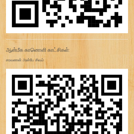
ஆன்மீக கானொளி காட்சிகள்:
சரவணன் அன்பே சிவம்