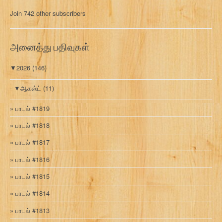
மு
Join 742 other subscribers
க
வ
ரி
அனைத்து பதிவுகள்
▼
2026
(146)
▼
ஆகஸ்ட்
(11)
பாடல் #1819
பாடல் #1818
பாடல் #1817
பாடல் #1816
பாடல் #1815
பாடல் #1814
பாடல் #1813