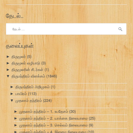
தேடல்…
இதற்காகத்
தேடு:
தலைப்புகள்
திருமூலர்
(5)
►
திருமூலர் வழிபாடு
(3)
►
திருமூலரின் சீடர்கள்
(1)
►
திருமந்திரம் விளக்கம்
(1846)
▼
திருமந்திரம் அறிமுகம்
(1)
►
பாயிரம்
(113)
►
முதலாம் தந்திரம்
(224)
▼
முதலாம் தந்திரம் – 1. உபதேசம்
(30)
►
முதலாம் தந்திரம் – 2. யாக்கை நிலையாமை
(25)
►
முதலாம் தந்திரம் – 3. செல்வம் நிலையாமை
(9)
►
முதலாம் தந்திரம் – 4. இளமை நிலையாமை
(10)
►