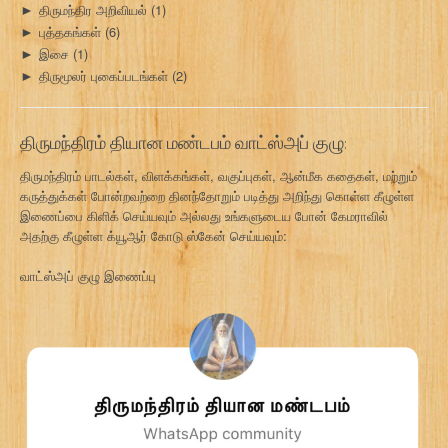
திருமந்திர அறிவியல்
(1)
►
புத்தகங்கள்
(6)
►
இசை
(1)
►
திருமூலர் புகைப்படங்கள்
(2)
►
திருமந்திரம் தியான மண்டபம் வாட்ஸ்அப் குழு:
திருமந்திரம் பாடல்கள், விளக்கங்கள், வகுப்புகள், ஆன்மீக கதைகள், மற்றும்
கருத்துக்கள் போன்றவற்றை தினந்தோறும் படித்து அறிந்து கொள்ள கீழுள்ள
இணைப்பை கிளிக் செய்யவும் அல்லது உங்களுடைய போன் கேமராவில்
அதற்கு கீழுள்ள க்யூஆர் கோடு ஸ்கேன் செய்யவும்:
வாட்ஸ்அப் குழு இணைப்பு