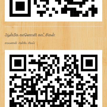
ஆன்மீக கானொளி காட்சிகள்:
சரவணன் அன்பே சிவம்