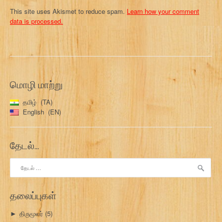
This site uses Akismet to reduce spam.
Learn how your comment
data is processed.
மொழி மாற்று
தமிழ்
TA
English
EN
தேடல்…
இதற்காகத்
தேடு:
தலைப்புகள்
திருமூலர்
(5)
►