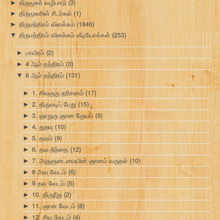
திருமூலர் வழிபாடு
(3)
►
திருமூலரின் சீடர்கள்
(1)
►
திருமந்திரம் விளக்கம்
(1846)
►
திருமந்திரம் விளக்கம் வீடியோக்கள்
(253)
▼
பாயிரம்
(2)
►
4 ஆம் தந்திரம்
(3)
►
6 ஆம் தந்திரம்
(131)
▼
1. சிவகுரு தரிசனம்
(17)
►
2. திருவடிப் பேறு
(15)
►
3. ஞாதுரு ஞான ஞேயம்
(9)
►
4. துறவு
(10)
►
5. தவம்
(9)
►
6. தவ நிந்தை
(12)
►
7. அருளுடைமையின் ஞானம் வருதல்
(10)
►
8 அவ வேடம்
(6)
►
9 தவ வேடம்
(5)
►
10. திருநீறு
(2)
►
11. ஞான வேடம்
(8)
►
12. சிவ வேடம்
(4)
►