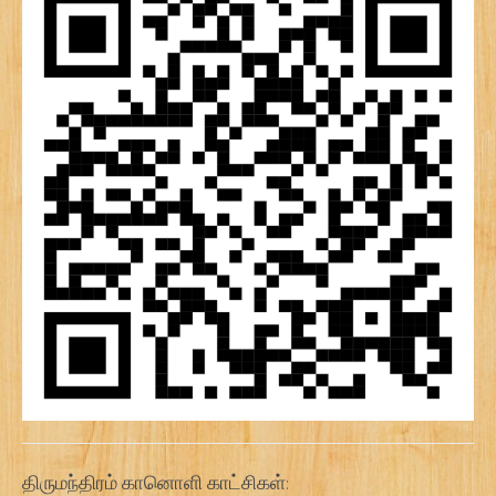
திருமந்திரம் கானொளி காட்சிகள்: