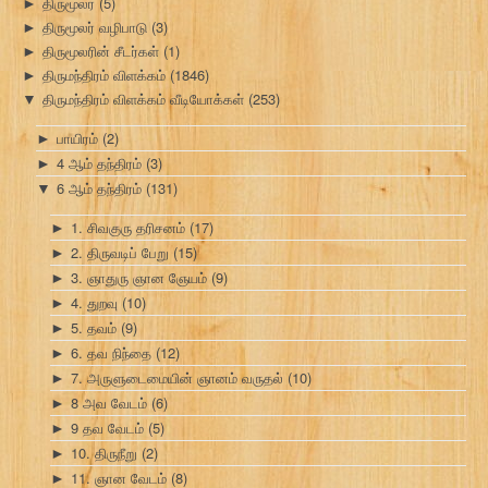
திருமூலர்
(5)
►
திருமூலர் வழிபாடு
(3)
►
திருமூலரின் சீடர்கள்
(1)
►
திருமந்திரம் விளக்கம்
(1846)
►
திருமந்திரம் விளக்கம் வீடியோக்கள்
(253)
▼
பாயிரம்
(2)
►
4 ஆம் தந்திரம்
(3)
►
6 ஆம் தந்திரம்
(131)
▼
1. சிவகுரு தரிசனம்
(17)
►
2. திருவடிப் பேறு
(15)
►
3. ஞாதுரு ஞான ஞேயம்
(9)
►
4. துறவு
(10)
►
5. தவம்
(9)
►
6. தவ நிந்தை
(12)
►
7. அருளுடைமையின் ஞானம் வருதல்
(10)
►
8 அவ வேடம்
(6)
►
9 தவ வேடம்
(5)
►
10. திருநீறு
(2)
►
11. ஞான வேடம்
(8)
►