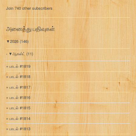
மு
Join 740 other subscribers
க
வ
ரி
அனைத்து பதிவுகள்
▼
2026
(146)
▼
ஆகஸ்ட்
(11)
பாடல் #1819
பாடல் #1818
பாடல் #1817
பாடல் #1816
பாடல் #1815
பாடல் #1814
பாடல் #1813