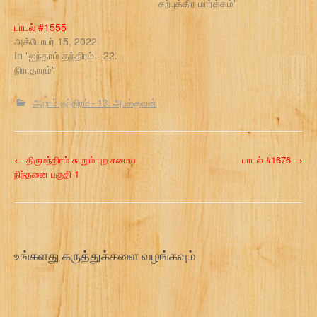
சற்புத்திர மார்க்கம்"
பாடல் #1555
அக்டோபர் 15, 2022
In "ஐந்தாம் தந்திரம் - 22.
நிராதாரம்"
ஆறாம் தந்திரம் - 13. அபக்குவன்
P
←
திருமந்திரம் கூறும் புற சமைய
பாடல் #1676
→
நிந்தனை பகுதி-1
o
s
t
உங்களது கருத்துக்களை வழங்கவும்
n
a