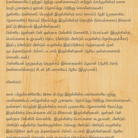
(மலங்களாகிய) ஐந்தும் (ஐந்து புலன்களையும்) மாற்றும் (மாற்றுகின்ற) வகை
(வழி முறையை) ஓரான் (ஆராய்ந்து அறிந்து கொள்ளாதவன்)
துன்னிய (தன்னைப் பெருந்தி இருக்கின்ற) காம (காமம்) ஆதி (முதலாகிய
ஆசைகளில்) தோயும் (தோய்ந்து இருக்கின்ற) தொழில் (செயல்களை) நீங்கான்
(விட்டு நீங்காமல் இருக்கின்றவன்)
பின்னிய (ஒன்றன் பின் ஒன்றாக பின்னிக் கொண்டே) பொய்யன் (இருக்கின்ற
பொய்களை கூறுபவன்) பிறப்பு (மீண்டும் மீண்டும் வருகின்ற பிறவிகளுக்கோ)
இறப்பு (மீண்டும் மீண்டும் வருகின்ற இறப்பிற்கோ) அஞ்சாதான் (தன்
மூடத்தனத்தால் அச்சப் படமால் இருக்கின்றவன் ஆகிய தன்மைகளைக்
கொண்டவன்)
அன்னியன் (குருவுக்கு நெருக்கம் இல்லாதவன்) ஆவான் (ஆகி) அசற்
(உண்மையில்லாத) சீடன் (சீடனாகவே) ஆமே (இருப்பான்).
விளக்கம்:
உலக பற்றுக்களிலேயே நிலை பெற்று இருக்கின்ற மலங்களாகிய ஐந்து
புலன்களையும் மாற்றுகின்ற வழி முறையை ஆராய்ந்து அறிந்து கொள்ளாதவன்,
தன்னைப் பெருந்தி இருக்கின்ற காமம் முதலாகிய ஆசைகளில் தோய்ந்து
இருக்கின்ற செயல்களை விட்டு நீங்காமல் இருக்கின்றவன், ஒன்றன் பின்
ஒன்றாக பின்னிக் கொண்டே இருக்கின்ற பொய்களை கூறுபவன், மீண்டும்
மீண்டும் வருகின்ற பிறவிகளுக்கோ அல்லது மீண்டும் மீண்டும் வருகின்ற
இறப்பிற்கோ தன் மூடத்தனத்தால் அச்சப் படமால் இருக்கின்றவன் ஆகிய
தன்மைகளைக் கொண்டவன் குருவுக்கு நெருக்கம் இல்லாதவனாகி