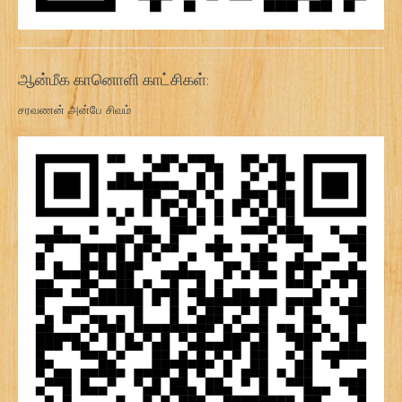
ஆன்மீக கானொளி காட்சிகள்:
சரவணன் அன்பே சிவம்