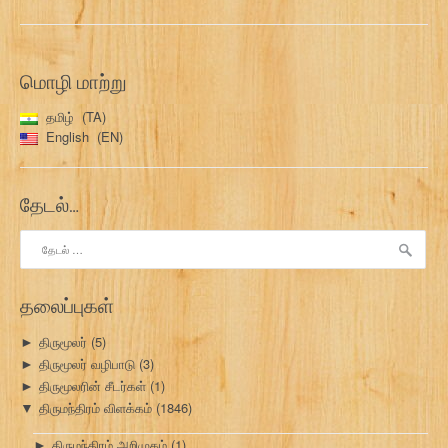
மொழி மாற்று
தமிழ்
TA
English
EN
தேடல்…
இதற்காகத்
தேடு:
தலைப்புகள்
திருமூலர்
(5)
►
திருமூலர் வழிபாடு
(3)
►
திருமூலரின் சீடர்கள்
(1)
►
திருமந்திரம் விளக்கம்
(1846)
▼
திருமந்திரம் அறிமுகம்
(1)
►