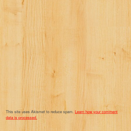
v
i
g
a
t
i
o
n
This site uses Akismet to reduce spam.
Learn how your comment
data is processed.