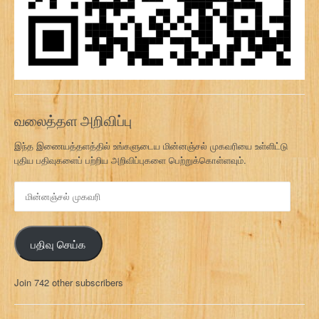
வலைத்தள அறிவிப்பு
இந்த இணையத்தளத்தில் உங்களுடைய மின்னஞ்சல் முகவரியை உள்ளிட்டு
புதிய பதிவுகளைப் பற்றிய அறிவிப்புகளை பெற்றுக்கொள்ளவும்.
மி
ன்
ன
ஞ்
பதிவு செய்க
ச
ல்
மு
Join 742 other subscribers
க
வ
ரி