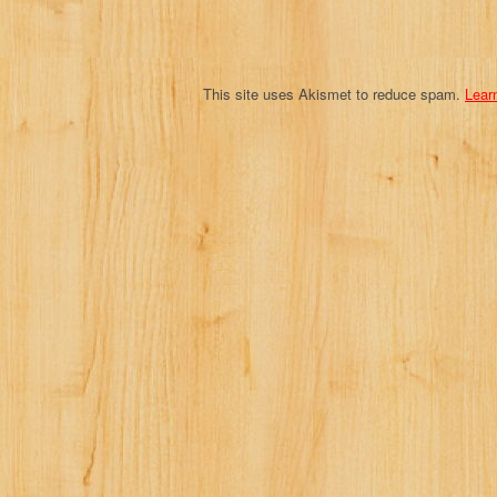
o
n
This site uses Akismet to reduce spam.
Lear