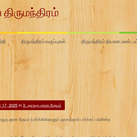
 திருமந்திரம்
்றி
திருமந்திரம் வகுப்புகள்
திருமந்திரம் தியான மண்டபம
ர் 17, 2025
in
3. ஞாதுரு ஞான ஞேயம்
ஞாதுரு ஞான ஞேயம் (பார்க்கின்றவனும் ஞானத்தால் பார்க்கப் படுகின்ற