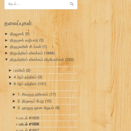
இதற்காகத்
தேடு:
தலைப்புகள்
திருமூலர்
(5)
►
திருமூலர் வழிபாடு
(3)
►
திருமூலரின் சீடர்கள்
(1)
►
திருமந்திரம் விளக்கம்
(1846)
►
திருமந்திரம் விளக்கம் வீடியோக்கள்
(253)
▼
பாயிரம்
(2)
►
4 ஆம் தந்திரம்
(3)
►
6 ஆம் தந்திரம்
(131)
▼
1. சிவகுரு தரிசனம்
(17)
►
2. திருவடிப் பேறு
(15)
►
3. ஞாதுரு ஞான ஞேயம்
(9)
▼
பாடல் #1605
பாடல் #1606
பாடல் #1607