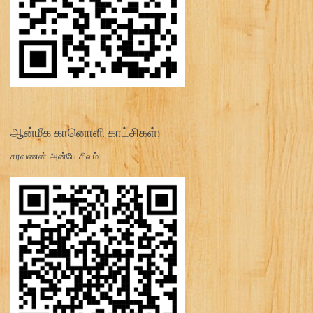
ஆன்மீக கானொளி காட்சிகள்:
சரவணன் அன்பே சிவம்