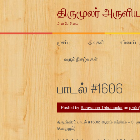
Skip
திருமூலர் அருளிய
to
content
அன்பே சிவம்
முகப்பு
பதிவுகள்
எம்மைப் பற
வரும் நிகழ்வுகள்
பாடல் #1606
Posted by
Saravanan Thirumoolar
on
டிசம்ப
திருமந்திரம் பாடல் #1606: ஆறாம் தந்திரம் – 3. 
பொருளும்)