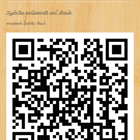
ஆன்மீக கானொளி காட்சிகள்:
சரவணன் அன்பே சிவம்