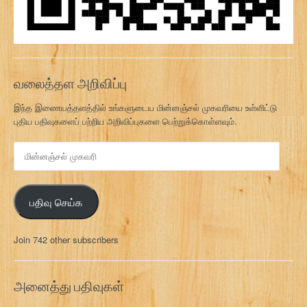
வலைத்தள அறிவிப்பு
இந்த இணையத்தளத்தில் உங்களுடைய மின்னஞ்சல் முகவரியை உள்ளிட்டு
புதிய பதிவுகளைப் பற்றிய அறிவிப்புகளை பெற்றுக்கொள்ளவும்.
மி
ன்
ன
ஞ்
பதிவு செய்க
ச
ல்
மு
Join 742 other subscribers
க
வ
ரி
அனைத்து பதிவுகள்