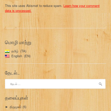
This site uses Akismet to reduce spam.
Learn how your comment
data is processed.
மொழி மாற்று
தமிழ்
TA
English
EN
தேடல்…
இதற்காகத்
தேடு:
தலைப்புகள்
திருமூலர்
(5)
►