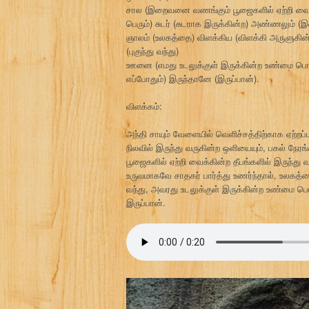
சால (இறைவனை வணங்கும் பூஜைகளில் ஏற்றி வைக்கி
பெரும்) சுடர் (சுடராக இருக்கின்ற) அண்ணலும் 
ஞாலம் (உலகத்தை) விளக்கிய (விளக்கி அருளுகின்
(புகுந்து வந்து)
ஊனை (எமது உடலுக்குள் இருக்கின்ற உண்மை பொருளை
எப்போதும்) இருந்தானே (இருப்பான்).
விளக்கம்:
அந்தி சாயும் வேளையில் வெளிச்சத்திற்காக ஏற்றப்
நிலவில் இருந்து வருகின்ற ஒளியையும், பகல் நே
பூஜைகளில் ஏற்றி வைக்கின்ற தீபங்களில் இருந்து
உருவமாகவே சாதகர் பார்த்து உணர்ந்தால், உலகத
வந்து, அவரது உடலுக்குள் இருக்கின்ற உண்மை பொ
இருப்பான்.