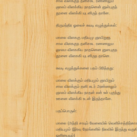
சால விளக்குந் தனிச்சுட ரண்ணலும்
ஞாலம் விளக்கிய நாதனென் னுள்புகுந்
தூனை விளக்கி யுடனிருந் தானே.
திருமந்திர ஓலைச் சுவடி எழுத்துக்கள்:
மாலை விளககு மதியமு ஞாயிறுஞ
சால விளககுந தனிசசுட ரணணலும
ஞாலம விளககிய நாதனென னுளபுகுந
தூனை விளககி யுடனிருந தானெ.
சுவடி எழுத்துக்களை பதம் பிரித்தது:
மாலை விளக்கும் மதியமும் ஞாயிறும்
சால விளக்கும் தனி சுடர் அண்ணலும்
ஞாலம் விளக்கிய நாதன் என் உள் புகுந்து
ஊனை விளக்கி உடன் இருந்தானே.
பதப்பொருள்:
மாலை (அந்தி சாயும் வேளையில் வெளிச்சத்திற்காக 
மதியமும் (இரவு நேரங்களில் நிலவில் இருந்து வருக
ஒளியையும்)