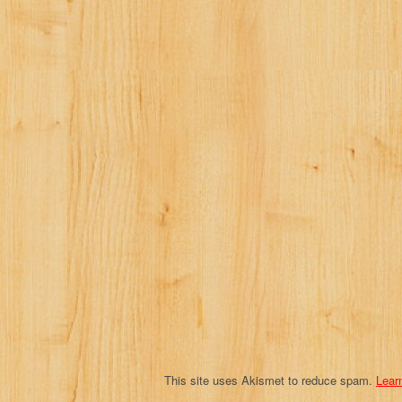
n
a
v
i
g
a
t
i
o
n
This site uses Akismet to reduce spam.
Lear