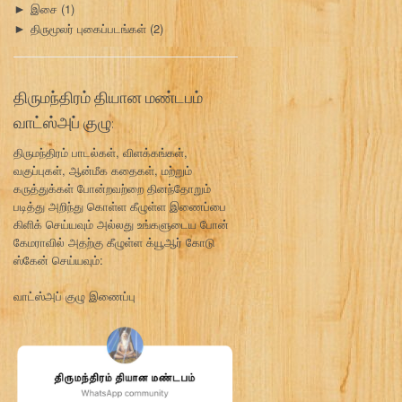
இசை
(1)
►
திருமூலர் புகைப்படங்கள்
(2)
►
திருமந்திரம் தியான மண்டபம்
வாட்ஸ்அப் குழு:
திருமந்திரம் பாடல்கள், விளக்கங்கள்,
வகுப்புகள், ஆன்மீக கதைகள், மற்றும்
கருத்துக்கள் போன்றவற்றை தினந்தோறும்
படித்து அறிந்து கொள்ள கீழுள்ள இணைப்பை
கிளிக் செய்யவும் அல்லது உங்களுடைய போன்
கேமராவில் அதற்கு கீழுள்ள க்யூஆர் கோடு
ஸ்கேன் செய்யவும்:
வாட்ஸ்அப் குழு இணைப்பு