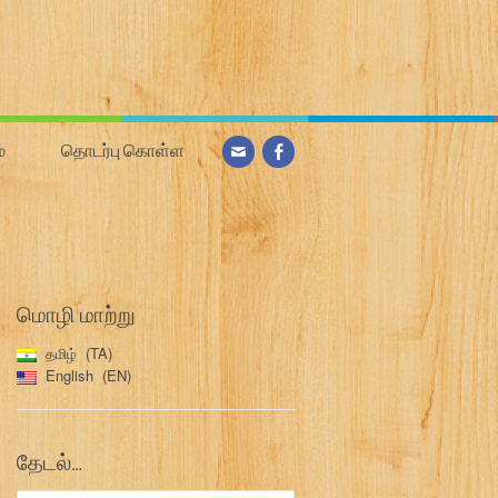
்
தொடர்பு கொள்ள
மொழி மாற்று
தமிழ்
TA
English
EN
தேடல்…