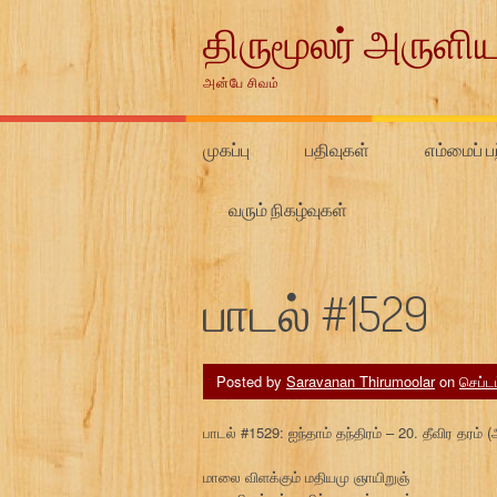
Skip
திருமூலர் அருளிய
to
content
அன்பே சிவம்
முகப்பு
பதிவுகள்
எம்மைப் பற
வரும் நிகழ்வுகள்
பாடல் #1529
Posted by
Saravanan Thirumoolar
on
செப்டம
பாடல் #1529: ஐந்தாம் தந்திரம் – 20. தீவிர தரம
மாலை விளக்கும் மதியமு ஞாயிறுஞ்