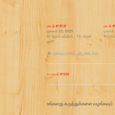
பாடல் #1818
பாடல் 
ஜனவரி 22, 2025
டிசம்பர
In "ஏழாம் தந்திரம் - 10. அருள்
In "பாய
ஒளி"
ஐந்தாம் தந்திரம் - 20. தீவிர தரம்
P
←
பாடல் #1528
o
s
உங்களது கருத்துக்களை வழங்கவும்
t