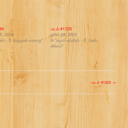
#90
பாடல் #1725
் 5, 2018
ஜூன் 28, 2023
ிரம் - 5. திருமூலர் வரலாறு"
In "ஏழாம் தந்திரம் - 2. அண்ட
லிங்கம்"
பாடல் #1523
→