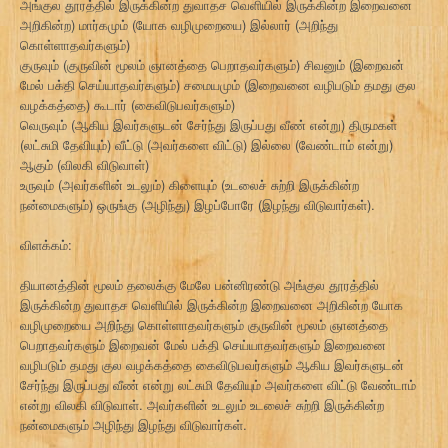
அங்குல தூரத்தில் இருக்கின்ற துவாதச வெளியில் இருக்கின்ற இறைவனை
அறிகின்ற) மார்கமும் (யோக வழிமுறையை) இல்லார் (அறிந்து
கொள்ளாதவர்களும்)
குருவும் (குருவின் மூலம் ஞானத்தை பெறாதவர்களும்) சிவனும் (இறைவன்
மேல் பக்தி செய்யாதவர்களும்) சமையமும் (இறைவனை வழிபடும் தமது குல
வழக்கத்தை) கூடார் (கைவிடுபவர்களும்)
வெருவும் (ஆகிய இவர்களுடன் சேர்ந்து இருப்பது வீண் என்று) திருமகள்
(லட்சுமி தேவியும்) வீட்டு (அவர்களை விட்டு) இல்லை (வேண்டாம் என்று)
ஆகும் (விலகி விடுவாள்)
உருவும் (அவர்களின் உடலும்) கிளையும் (உடலைச் சுற்றி இருக்கின்ற
நன்மைகளும்) ஒருங்கு (அழிந்து) இழப்போரே (இழந்து விடுவார்கள்).
விளக்கம்:
தியானத்தின் மூலம் தலைக்கு மேலே பன்னிரண்டு அங்குல தூரத்தில்
இருக்கின்ற துவாதச வெளியில் இருக்கின்ற இறைவனை அறிகின்ற யோக
வழிமுறையை அறிந்து கொள்ளாதவர்களும் குருவின் மூலம் ஞானத்தை
பெறாதவர்களும் இறைவன் மேல் பக்தி செய்யாதவர்களும் இறைவனை
வழிபடும் தமது குல வழக்கத்தை கைவிடுபவர்களும் ஆகிய இவர்களுடன்
சேர்ந்து இருப்பது வீண் என்று லட்சுமி தேவியும் அவர்களை விட்டு வேண்டாம்
என்று விலகி விடுவாள். அவர்களின் உடலும் உடலைச் சுற்றி இருக்கின்ற
நன்மைகளும் அழிந்து இழந்து விடுவார்கள்.