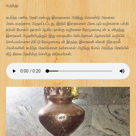
கருத்து:
உயர்ந்த மனித பிறவி என்பது இறைவனை அறிந்து கொண்டு அவனை
அடைவதற்காக அருளப்பட்டது. இதில் இறைவனை அடையும் வழிகளாக பக்தி
கர்மம் யோகம் ஞானம் ஆகிய நான்கு வழிகளை தோழமையுடன் உடனிருந்து
இறைவன் அருளியிருந்தும் இது எதையுமே பின்பற்றாமல் ஆசையின் வழியில்
செல்பவர்களை விட்டு தோழமையுடன் இருந்த இறைவன் விலகி நிற்பதால்
அவர்களின் உயர்ந்த பிறவிக்கான நன்மைகள் அழிந்து போய் அடுத்த பிறவியில்
கீழ் நிலை பிறவிக்கு சென்று விடுவார்கள்.