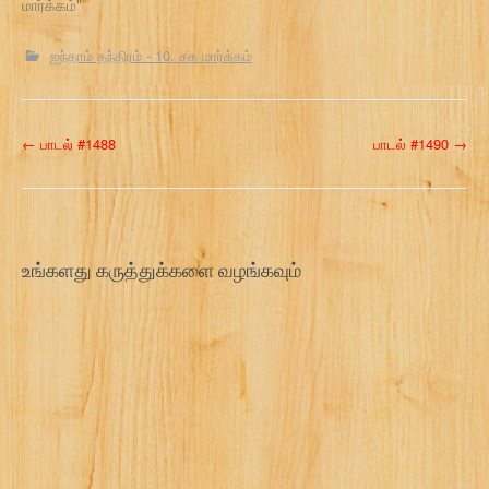
மார்க்கம்"
ஐந்தாம் தந்திரம் - 10. சக மார்க்கம்
P
←
பாடல் #1488
பாடல் #1490
→
o
s
t
உங்களது கருத்துக்களை வழங்கவும்
n
a
v
i
g