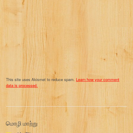
a
t
i
o
n
This site uses Akismet to reduce spam.
Learn how your comment
data is processed.
மொழி மாற்று