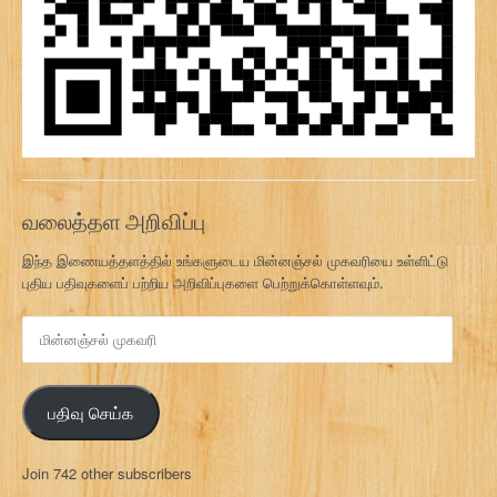
வலைத்தள அறிவிப்பு
இந்த இணையத்தளத்தில் உங்களுடைய மின்னஞ்சல் முகவரியை உள்ளிட்டு
புதிய பதிவுகளைப் பற்றிய அறிவிப்புகளை பெற்றுக்கொள்ளவும்.
மி
ன்
ன
ஞ்
பதிவு செய்க
ச
ல்
மு
Join 742 other subscribers
க