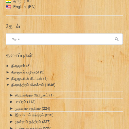
தமிழ்
TA
English
EN
தேடல்…
இதற்காகத்
தேடு:
தலைப்புகள்
திருமூலர்
(5)
►
திருமூலர் வழிபாடு
(3)
►
திருமூலரின் சீடர்கள்
(1)
►
திருமந்திரம் விளக்கம்
(1846)
▼
திருமந்திரம் அறிமுகம்
(1)
►
பாயிரம்
(113)
►
முதலாம் தந்திரம்
(224)
►
இரண்டாம் தந்திரம்
(212)
►
மூன்றாம் தந்திரம்
(337)
►
நான்காம் தந்திரம்
(535)
►