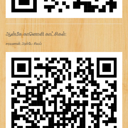
ஆன்மீக கானொளி காட்சிகள்:
சரவணன் அன்பே சிவம்