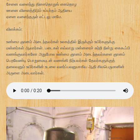
சேனை வளைந்து திசைதொறுங் கைதொழ
ஊனை விளைத்திடும் உம்பர்தம் ஆதியை
ஏனை வளைந்தருள் எட்டலு மாமே.
விளக்கம்:
உண்மை ஞானம் அடைந்தவர்கள் உலகத்தில் இருக்கும் உயிர்களுக்கு
மன்னர்கள் ஆவார்கள். படைகள் எவ்வாறு மன்னரைச் சுற்றி நின்று கைகூப்பி
வணங்குவார்களோ அதுபோல உண்மை ஞானம் அடைந்தவர்களை ஞானம்
பெறவேண்டி பொறுமையுடன் வணங்கி நிற்பவர்கள் தேவர்களுக்குத்
தலைவனும் உயிர்களின் உடலை வளர்ப்பவனுமாகிய ஆதி சிவபெருமானின்
அருளை அடைவார்கள்.