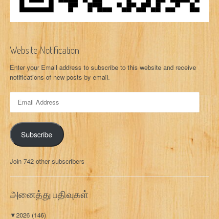
Website Notification
Enter your Email address to subscribe to this website and receive
notifications of new posts by email.
E
m
a
i
Subscribe
l
A
d
Join 742 other subscribers
d
r
e
அனைத்து பதிவுகள்
s
s
▼
2026
(146)