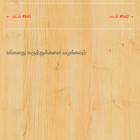
P
←
பாடல் #540
பாடல் #542
→
o
s
t
உங்களது கருத்துக்களை வழங்கவும்
n
a
v
i
g
a
t