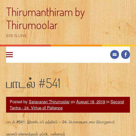
Skip
Thirumanthiram by
to
content
Thirumoolar
GOD IS LOVE
பாடல் #541
Posted by
Saravanan Thirumoolar
on
August 18, 2019
in
Second
Tantra - 24. Virtue of Patience
பாடல் #541: இரண்டாம் தந்திரம் – 24. பொறையுடைமை (பொறுமை)
ஞானம் விளைந்தவர் நம்மிட மன்னவர்