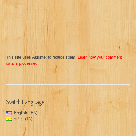
i
o
n
This site uses Akismet to reduce spam.
Learn how your comment
data is processed.
Switch Language
English
EN
தமிழ்
TA