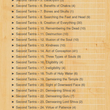
Second Tantra – 6. Benefits of Chakra
(4)
►
Second Tantra – 7. Bones and Skulls
(1)
►
Second Tantra – 8. Searching the Feet and Head
(9)
►
Second Tantra – 9. Creation of Everything
(30)
►
Second Tantra – 10. Remembering the Dead
(10)
►
Second Tantra – 11. Destruction
(10)
►
Second Tantra – 12. Illusion of the Soul
(10)
►
Second Tantra – 13. Kindness
(10)
►
Second Tantra – 14. Act of Conception
(41)
►
Second Tantra – 15. Three Types of Souls
(9)
►
Second Tantra – 16. Eligibility
(4)
►
Second Tantra – 17. Ineligibility
(4)
►
Second Tantra – 18. Truth of Holy Water
(6)
►
Second Tantra – 19. Demeaning the Temple
(5)
►
Second Tantra – 20. Sight of Downward Face
(6)
►
Second Tantra – 21. Demeaning Shiva
(4)
►
Second Tantra – 22. Demeaning Guru
(7)
►
Second Tantra – 23. Demeaning Lord Shiva
(2)
►
Second Tantra – 24. Virtue of Patience
(4)
▼