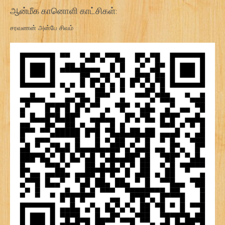
ஆன்மீக கானொளி காட்சிகள்:
சரவணன் அன்பே சிவம்