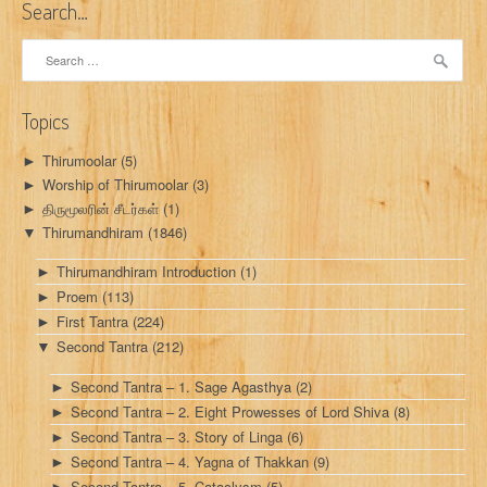
Search…
Search
for:
Topics
Thirumoolar
(5)
►
Worship of Thirumoolar
(3)
►
திருமூலரின் சீடர்கள்
(1)
►
Thirumandhiram
(1846)
▼
Thirumandhiram Introduction
(1)
►
Proem
(113)
►
First Tantra
(224)
►
Second Tantra
(212)
▼
Second Tantra – 1. Sage Agasthya
(2)
►
Second Tantra – 2. Eight Prowesses of Lord Shiva
(8)
►
Second Tantra – 3. Story of Linga
(6)
►
Second Tantra – 4. Yagna of Thakkan
(9)
►
Second Tantra – 5. Cataclysm
(5)
►