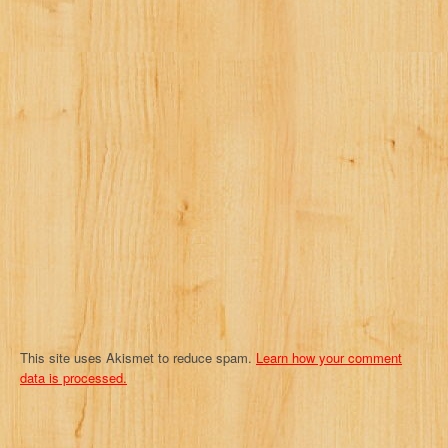
i
g
a
t
i
o
n
This site uses Akismet to reduce spam.
Learn how your comment
data is processed.