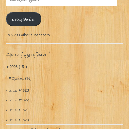
ன்
ன
ஞ்
பதிவு செய்க
ச
ல்
மு
Join 739 other subscribers
க
வ
ரி
அனைத்து பதிவுகள்
▼
2026
(151)
▼
ஆகஸ்ட்
(16)
பாடல் #1823
பாடல் #1822
பாடல் #1821
பாடல் #1820