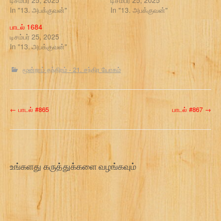
டிசம்பர் 25, 2025
டிசம்பர் 25, 2025
In "13. அபக்குவன்"
In "13. அபக்குவன்"
பாடல் 1684
டிசம்பர் 25, 2025
In "13. அபக்குவன்"
மூன்றாம் தந்திரம் - 21. சந்திர யோகம்
P
←
பாடல் #865
பாடல் #867
→
o
s
t
உங்களது கருத்துக்களை வழங்கவும்
n
a
v