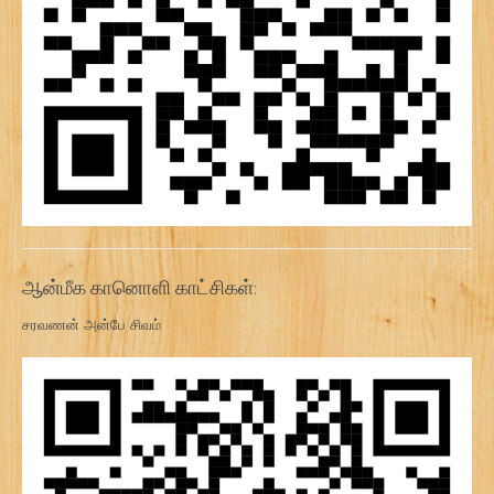
ஆன்மீக கானொளி காட்சிகள்:
சரவணன் அன்பே சிவம்