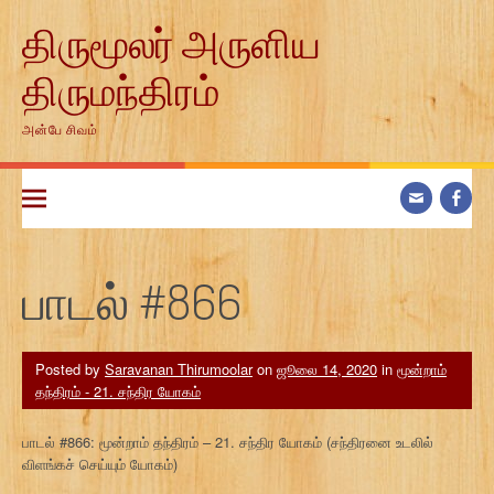
Skip
திருமூலர் அருளிய
to
content
திருமந்திரம்
அன்பே சிவம்
பாடல் #866
Posted by
Saravanan Thirumoolar
on
ஜூலை 14, 2020
in
மூன்றாம்
தந்திரம் - 21. சந்திர யோகம்
பாடல் #866: மூன்றாம் தந்திரம் – 21. சந்திர யோகம் (சந்திரனை உடலில்
விளங்கச் செய்யும் யோகம்)