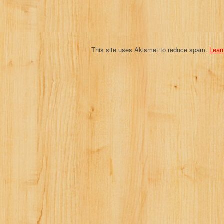
o
n
This site uses Akismet to reduce spam.
Lear