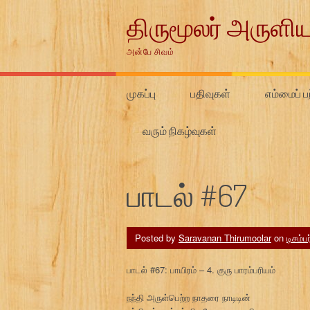
Skip
திருமூலர் அருளிய
to
content
அன்பே சிவம்
முகப்பு
பதிவுகள்
எம்மைப் பற
வரும் நிகழ்வுகள்
பாடல் #67
Posted by
Saravanan Thirumoolar
on
டிசம்ப
பாடல் #67: பாயிரம் – 4. குரு பாரம்பரியம்
நந்தி அருள்பெற்ற நாதரை நாடிடின்