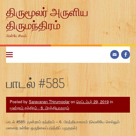
Skip
திருமூலர் அருளிய
to
content
திருமந்திரம்
அன்பே சிவம்
பாடல் #585
Posted by
Saravanan Thirumoolar
on
செப்டம்பர் 29, 2019
in
மூன்றாம் தந்திரம் - 6. பிரத்தியாகாரம்
பாடல் #585: மூன்றாம் தந்திரம் – 6. பிரத்தியாகாரம் (வெளியே செல்லும்
மனதை உள்ளே ஒருநிலைப்படுத்திப் பழகுதல்)