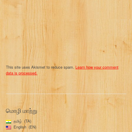
t
i
o
n
This site uses Akismet to reduce spam.
Learn how your comment
data is processed.
மொழி மாற்று
தமிழ்
TA
English
EN