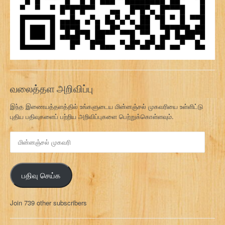
வலைத்தள அறிவிப்பு
இந்த இணையத்தளத்தில் உங்களுடைய மின்னஞ்சல் முகவரியை உள்ளிட்டு
புதிய பதிவுகளைப் பற்றிய அறிவிப்புகளை பெற்றுக்கொள்ளவும்.
மி
ன்
ன
ஞ்
பதிவு செய்க
ச
ல்
மு
Join 739 other subscribers
க
வ