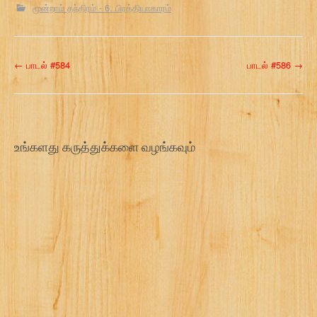
மூன்றாம் தந்திரம் - 6. பிரத்தியாகாரம்
P
←
பாடல் #584
பாடல் #586
→
o
s
t
உங்களது கருத்துக்களை வழங்கவும்
n
a
v
i
g
a