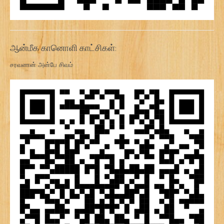
ஆன்மீக கானொளி காட்சிகள்:
சரவணன் அன்பே சிவம்