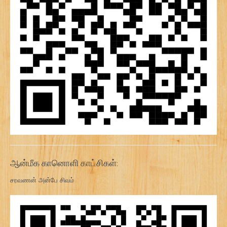
ஆன்மீக கானொளி காட்சிகள்:
சரவணன் அன்பே சிவம்