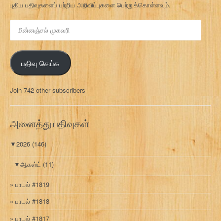
புதிய பதிவுகளைப் பற்றிய அறிவிப்புகளை பெற்றுக்கொள்ளவும்.
மி
ன்
ன
ஞ்
பதிவு செய்க
ச
ல்
மு
Join 742 other subscribers
க
வ
ரி
அனைத்து பதிவுகள்
▼
2026
(146)
▼
ஆகஸ்ட்
(11)
பாடல் #1819
பாடல் #1818
பாடல் #1817