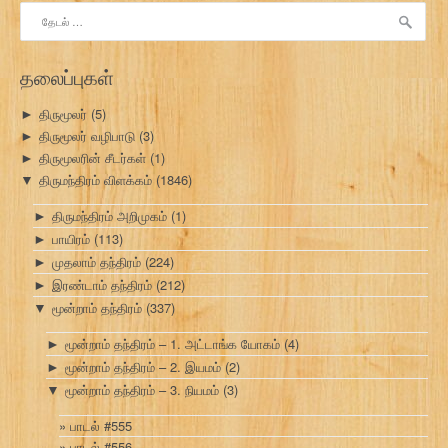
இதற்காகத்
தேடு:
தலைப்புகள்
திருமூலர்
(5)
►
திருமூலர் வழிபாடு
(3)
►
திருமூலரின் சீடர்கள்
(1)
►
திருமந்திரம் விளக்கம்
(1846)
▼
திருமந்திரம் அறிமுகம்
(1)
►
பாயிரம்
(113)
►
முதலாம் தந்திரம்
(224)
►
இரண்டாம் தந்திரம்
(212)
►
மூன்றாம் தந்திரம்
(337)
▼
மூன்றாம் தந்திரம் – 1. அட்டாங்க யோகம்
(4)
►
மூன்றாம் தந்திரம் – 2. இயமம்
(2)
►
மூன்றாம் தந்திரம் – 3. நியமம்
(3)
▼
பாடல் #555
பாடல் #556