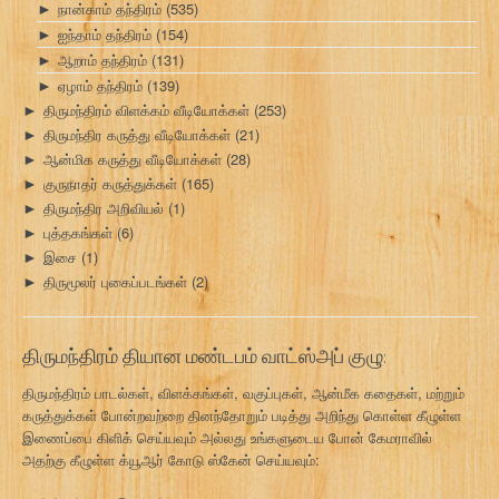
நான்காம் தந்திரம்
(535)
►
ஐந்தாம் தந்திரம்
(154)
►
ஆறாம் தந்திரம்
(131)
►
ஏழாம் தந்திரம்
(139)
►
திருமந்திரம் விளக்கம் வீடியோக்கள்
(253)
►
திருமந்திர கருத்து வீடியோக்கள்
(21)
►
ஆன்மிக கருத்து வீடியோக்கள்
(28)
►
குருநாதர் கருத்துக்கள்
(165)
►
திருமந்திர அறிவியல்
(1)
►
புத்தகங்கள்
(6)
►
இசை
(1)
►
திருமூலர் புகைப்படங்கள்
(2)
►
திருமந்திரம் தியான மண்டபம் வாட்ஸ்அப் குழு:
திருமந்திரம் பாடல்கள், விளக்கங்கள், வகுப்புகள், ஆன்மீக கதைகள், மற்றும்
கருத்துக்கள் போன்றவற்றை தினந்தோறும் படித்து அறிந்து கொள்ள கீழுள்ள
இணைப்பை கிளிக் செய்யவும் அல்லது உங்களுடைய போன் கேமராவில்
அதற்கு கீழுள்ள க்யூஆர் கோடு ஸ்கேன் செய்யவும்: