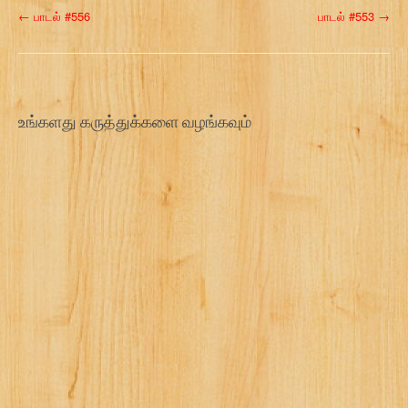
P
←
பாடல் #556
பாடல் #553
→
o
s
t
உங்களது கருத்துக்களை வழங்கவும்
n
a
v
i
g
a
t
i