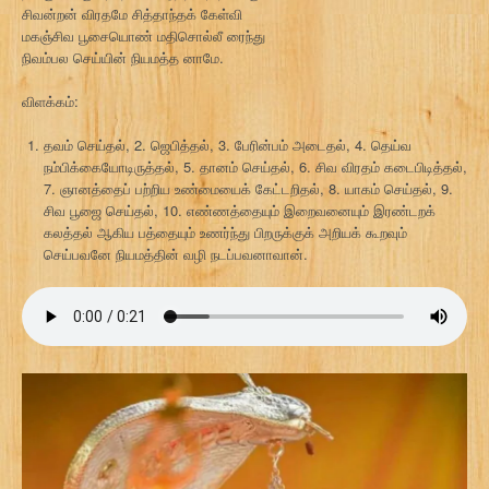
சிவன்றன் விரதமே சித்தாந்தக் கேள்வி
மகஞ்சிவ பூசையொண் மதிசொல்லீ ரைந்து
நிவம்பல செய்யின் நியமத்த னாமே.
விளக்கம்:
தவம் செய்தல், 2. ஜெபித்தல், 3. பேரின்பம் அடைதல், 4. தெய்வ
நம்பிக்கையோடிருத்தல், 5. தானம் செய்தல், 6. சிவ விரதம் கடைபிடித்தல்,
7. ஞானத்தைப் பற்றிய உண்மையைக் கேட்டறிதல், 8. யாகம் செய்தல், 9.
சிவ பூஜை செய்தல், 10. எண்ணத்தையும் இறைவனையும் இரண்டறக்
கலத்தல் ஆகிய பத்தையும் உணர்ந்து பிறருக்குக் அறியக் கூறவும்
செய்பவனே நியமத்தின் வழி நடப்பவனாவான்.