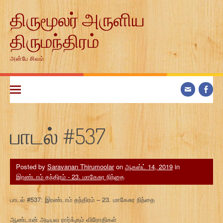
Skip
திருமூலர் அருளிய
to
content
திருமந்திரம்
அன்பே சிவம்
பாடல் #537
Posted by
Saravanan Thirumoolar
on
ஆகஸ்ட் 14, 2019
in
இரண்டாம் தந்திரம் - 23. மாகேசுர நிந்தை
பாடல் #537: இரண்டாம் தந்திரம் – 23. மாகேசுர நிந்தை
ஆண்டான் அடியவ ரார்க்கும் விரோதிகள்