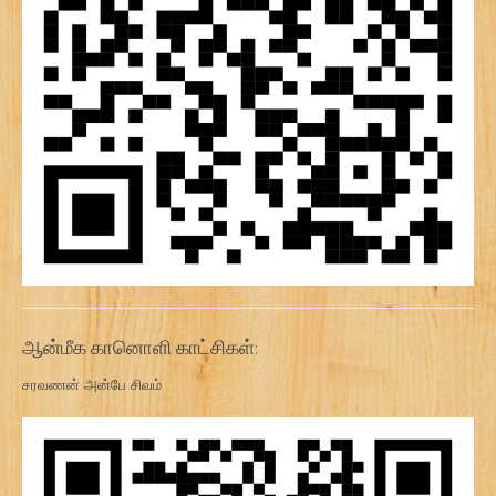
ஆன்மீக கானொளி காட்சிகள்:
சரவணன் அன்பே சிவம்