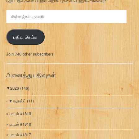
புதிய பதிவுகளைப் பற்றிய அறிவிப்புகளை பெற்றுக்கொள்ளவும்.
மி
ன்
ன
ஞ்
பதிவு செய்க
ச
ல்
மு
Join 740 other subscribers
க
வ
ரி
அனைத்து பதிவுகள்
▼
2026
(146)
▼
ஆகஸ்ட்
(11)
பாடல் #1819
பாடல் #1818
பாடல் #1817