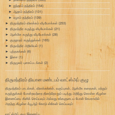
ஐந்தாம் தந்திரம்
(154)
►
ஆறாம் தந்திரம்
(131)
►
ஏழாம் தந்திரம்
(139)
►
திருமந்திரம் விளக்கம் வீடியோக்கள்
(253)
►
திருமந்திர கருத்து வீடியோக்கள்
(21)
►
ஆன்மிக கருத்து வீடியோக்கள்
(28)
►
குருநாதர் கருத்துக்கள்
(165)
►
திருமந்திர அறிவியல்
(1)
►
புத்தகங்கள்
(6)
►
இசை
(1)
►
திருமூலர் புகைப்படங்கள்
(2)
►
திருமந்திரம் தியான மண்டபம் வாட்ஸ்அப் குழு:
திருமந்திரம் பாடல்கள், விளக்கங்கள், வகுப்புகள், ஆன்மீக கதைகள், மற்றும்
கருத்துக்கள் போன்றவற்றை தினந்தோறும் படித்து அறிந்து கொள்ள கீழுள்ள
இணைப்பை கிளிக் செய்யவும் அல்லது உங்களுடைய போன் கேமராவில்
அதற்கு கீழுள்ள க்யூஆர் கோடு ஸ்கேன் செய்யவும்:
வாட்ஸ்அப் குழு இணைப்பு